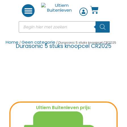
Woon accessoires
Home
Geen categorie
/
/ Durasonic 5 stuks knoopcel CR2025
Durasonic 5 stuks knoopcel CR2025
Ultiem Buitenleven prijs:
€
1,35