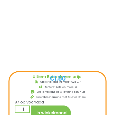
Ultiem Buitenleven prijs:
€
1,50
Gratis verzending vanaf €250,-*
Achteraf betalen mogelijk
Snelle verzending & levering aan huis
Kopersbescherming met Trusted Shops
97 op voorraad
In winkelmand