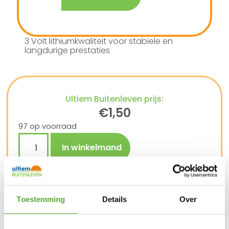
3 Volt lithiumkwaliteit voor stabiele en
langdurige prestaties
Ultiem Buitenleven prijs:
€
1,50
97 op voorraad
In winkelmand
Gratis verzending vanaf €250,-*
Achteraf betalen mogelijk
Toestemming
Details
Over
Snelle verzending & levering aan huis
Kopersbescherming met Trusted Shops
SKU
224008