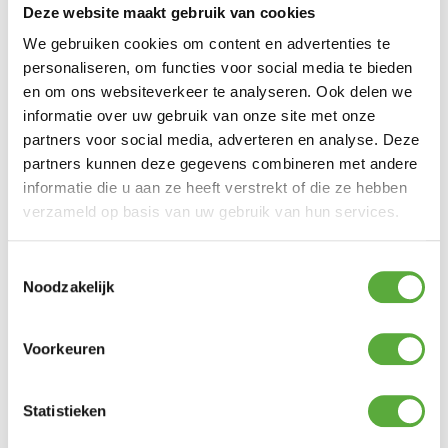
Categorie
Woon accessoires
Deze website maakt gebruik van cookies
Merk:
Durasonic
We gebruiken cookies om content en advertenties te
Durasonic
Merk
personaliseren, om functies voor social media te bieden
224008
SKU
en om ons websiteverkeer te analyseren. Ook delen we
8713619368431
EAN
informatie over uw gebruik van onze site met onze
partners voor social media, adverteren en analyse. Deze
partners kunnen deze gegevens combineren met andere
informatie die u aan ze heeft verstrekt of die ze hebben
verzameld op basis van uw gebruik van hun services.
Gratis verzending vanaf €250,-*
Achteraf betalen mogelijk
Kopersbescherming met Trusted Shops
Toestemmingsselectie
Noodzakelijk
GERELATEERDE PRODUCTEN
Voorkeuren
Statistieken