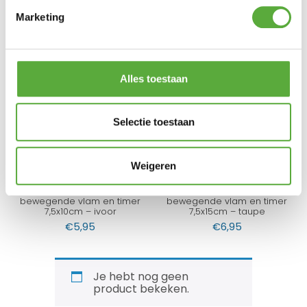
Marketing
3x LED kaarsen zilver wax
LED Kaars met bewegende
Alles toestaan
rustiek + bewegende vlam
vlam 10x20cm – ivoor
€
19,95
€
11,95
Selectie toestaan
Weigeren
LED Kaars rustiek met
LED Kaars rustiek met
bewegende vlam en timer
bewegende vlam en timer
7,5x10cm – ivoor
7,5x15cm – taupe
€
5,95
€
6,95
Je hebt nog geen
product bekeken.