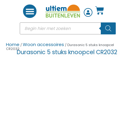
Woon accessoires
Home
Woon accessoires
/
/ Durasonic 5 stuks knoopcel
CR2032
Durasonic 5 stuks knoopcel CR2032