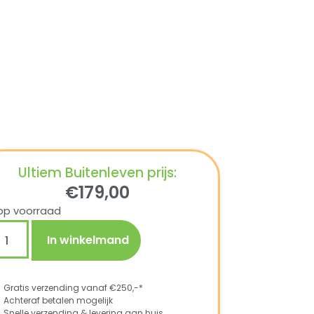
Ultiem Buitenleven prijs:
€
179,00
op voorraad
In winkelmand
Gratis verzending vanaf €250,-*
Achteraf betalen mogelijk
Snelle verzending & levering aan huis