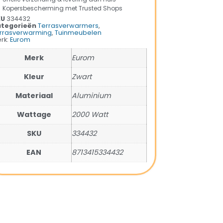
Kopersbescherming met Trusted Shops
KU
334432
tegorieën
Terrasverwarmers
,
rrasverwarming
,
Tuinmeubelen
rk:
Eurom
Merk
Eurom
Kleur
Zwart
Materiaal
Aluminium
Wattage
2000 Watt
SKU
334432
EAN
8713415334432