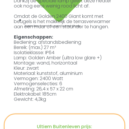
Dankzij de speciale lamp geeft deze heater
ook nog eens weinig rood licht af.
Omdat de Golden 2400 Giant komt met
beugels is het makkelijk de terrasverwarmer
aan een muur of een staander te hangen.
Kopersbescherming met Trusted Shops
Eigenschappen:
Bediening: afstandsbediening
Bereik: (max.) 27 m²
Isolatieklasse: IP64
Lamp: Golden Amber (ultra low glare +)
Montage: wand, horizontaal
Kleur: zwart
Materiaal: kunststof, aluminium
Vermogen: 2400 Watt
Vermogenselecties: 6
Afmeting: 26,4 x 57 x 22 cm
Elektrokabel: 185cm
Gewicht: 4,3kg
Ultiem Buitenleven prijs: