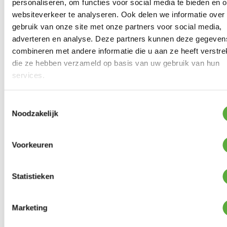
personaliseren, om functies voor social media te bieden en 
websiteverkeer te analyseren. Ook delen we informatie over
gebruik van onze site met onze partners voor social media,
Kopersbescherming met Trusted Shops
adverteren en analyse. Deze partners kunnen deze gegeven
SKU
334975
Categorieën
Terrasverwarmers
,
combineren met andere informatie die u aan ze heeft verstrek
Terrasverwarming
Merk:
Eurom
die ze hebben verzameld op basis van uw gebruik van hun
Merk
Eurom
services.
Kleur
Zwart
Toestemmingsselectie
Materiaal
Aluminium
Noodzakelijk
Wattage
2400 Watt
Voorkeuren
SKU
334975
EAN
8713415334975
Statistieken
Marketing