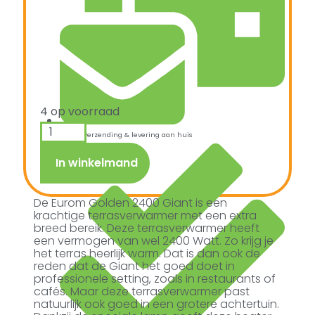
4 op voorraad
Snelle verzending & levering aan huis
In winkelmand
De Eurom Golden 2400 Giant is een
krachtige terrasverwarmer met een extra
breed bereik. Deze terrasverwarmer heeft
een vermogen van wel 2400 Watt. Zo krijg je
het terras heerlijk warm. Dat is dan ook de
reden dat de Giant het goed doet in
professionele setting, zoals in restaurants of
cafés. Maar deze terrasverwarmer past
natuurlijk ook goed in een grotere achtertuin.