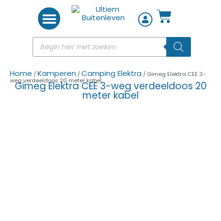
Woon accessoires
Home
Kamperen
Camping Elektra
/
/
/ Gimeg Elektra CEE 3-
weg verdeeldoos 20 meter kabel
Gimeg Elektra CEE 3-weg verdeeldoos 20
meter kabel