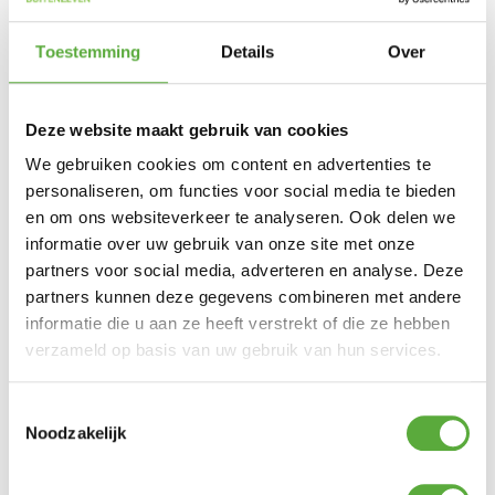
Snelle verzending & levering aan huis
Kopersbescherming met Trusted Shops
Toestemming
Details
Over
4622020
SKU
Actie campingartikelen
,
Camping Elektra
,
Categorieën
Kamperen
Merk:
Gimeg
Deze website maakt gebruik van cookies
Blauw
Productkleur
We gebruiken cookies om content en advertenties te
personaliseren, om functies voor social media te bieden
en om ons websiteverkeer te analyseren. Ook delen we
informatie over uw gebruik van onze site met onze
Gratis verzending vanaf €250,-*
partners voor social media, adverteren en analyse. Deze
Achteraf betalen mogelijk
partners kunnen deze gegevens combineren met andere
Kopersbescherming met Trusted Shops
informatie die u aan ze heeft verstrekt of die ze hebben
verzameld op basis van uw gebruik van hun services.
GERELATEERDE PRODUCTEN
Toestemmingsselectie
Noodzakelijk
Mepal Wijnglas 300 ml Set 2
stuks
123 Products Wasborstel WDL