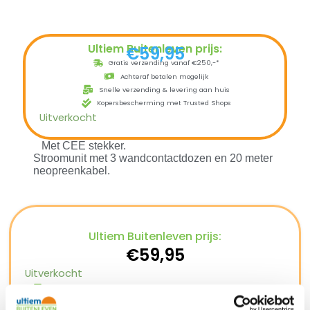
Ultiem Buitenleven prijs:
€
59,95
Gratis verzending vanaf €250,-*
Achteraf betalen mogelijk
Snelle verzending & levering aan huis
Kopersbescherming met Trusted Shops
Uitverkocht
Met CEE stekker.
Stroomunit met 3 wandcontactdozen en 20 meter
neopreenkabel.
Ultiem Buitenleven prijs:
€
59,95
Uitverkocht
Gratis verzending vanaf €250,-*
Achteraf betalen mogelijk