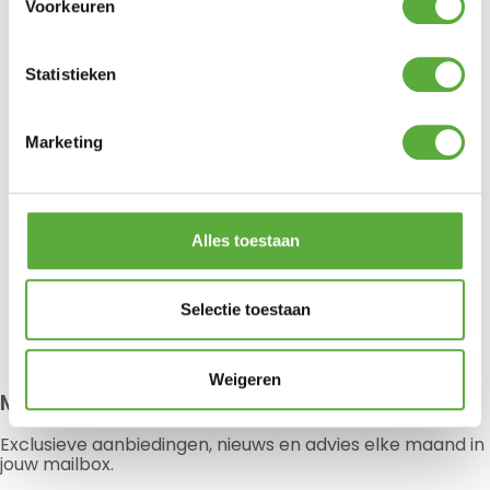
Bileve PBT 3×140 cm
€
7,99
Voorkeuren
€
64,99
Statistieken
Marketing
Bo-Camp Stoelhoes Badstof M
Polydaun Reiskussen Beagle
Donkergrijs
60x40cm Navy
€
21,95
€
14,95
Alles toestaan
Je hebt nog geen
product bekeken.
Selectie toestaan
Weigeren
Meld je aan voor onze nieuwsbrief
Exclusieve aanbiedingen, nieuws en advies elke maand in
jouw mailbox.