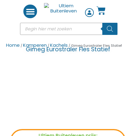
Woon accessoires
Home
Kamperen
Kachels
/
/
/ Gimeg Eurostraler Fles Statief
Gimeg Eurostraler Fles Statief
Ultiem Buitenleven prijs: