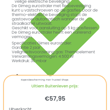
veilige elektrische beveiliging.
De Gimeg eurostraler met flesbevestiging
kunt u vastschroeven op de gasfles. Door de
thermo-elektrische beveiliging stopt de
gastoevoer automatisch wanneer de
straalkachel uitwaait.
Geschikt voor aansluiting op 5 kg gasflessen.
De Gimeg eurostraler heeft een variërend
vermogen.
Specificaties Gimes eurostraler:
Garantie 2 jaar
Veiligheidsvoorziening gas: Thermoelement
Verwarmingsvermogen: 4.500 W
Werkdruk: 30 mbar
Kopersbescherming met Trusted Shops
Ultiem Buitenleven prijs:
€
57,95
Uitverkocht