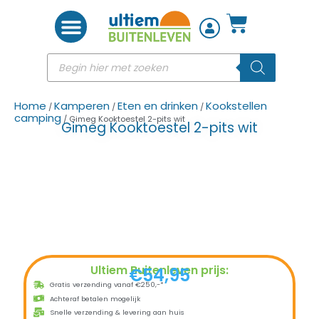
Woon accessoires
Home
Kamperen
Eten en drinken
Kookstellen
/
/
/
camping
/ Gimeg Kooktoestel 2-pits wit
Gimeg Kooktoestel 2-pits wit
Ultiem Buitenleven prijs:
€
54,95
Gratis verzending vanaf €250,-*
Achteraf betalen mogelijk
Snelle verzending & levering aan huis