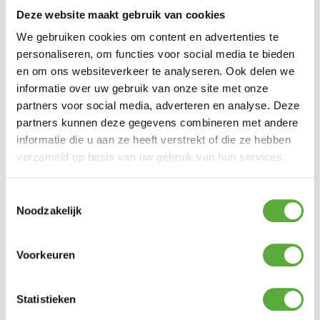
Achteraf betalen mogelijk
Deze website maakt gebruik van cookies
Kopersbescherming met Trusted Shops
We gebruiken cookies om content en advertenties te
personaliseren, om functies voor social media te bieden
GERELATEERDE PRODUCTEN
en om ons websiteverkeer te analyseren. Ook delen we
informatie over uw gebruik van onze site met onze
partners voor social media, adverteren en analyse. Deze
123 Products Wasborstel WDL Bileve PBT 3×140 cm
partners kunnen deze gegevens combineren met andere
€
64,99
informatie die u aan ze heeft verstrekt of die ze hebben
verzameld op basis van uw gebruik van hun services.
Mepal Kom Bacic 200 ml Ocean Blue
€
2,49
Toestemmingsselectie
Noodzakelijk
Crespo Krukje/Voetensteun AP-302 Air-Deluxe Blauw
Voorkeuren
€
49,95
Bo-Camp Voortenttapijt Clips ZB/4
Statistieken
€
7,95