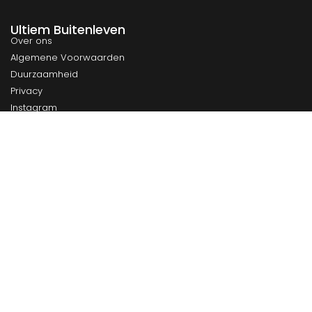
Ultiem Buitenleven
Over ons
Algemene Voorwaarden
Duurzaamheid
Privacy
Instagram
Facebook