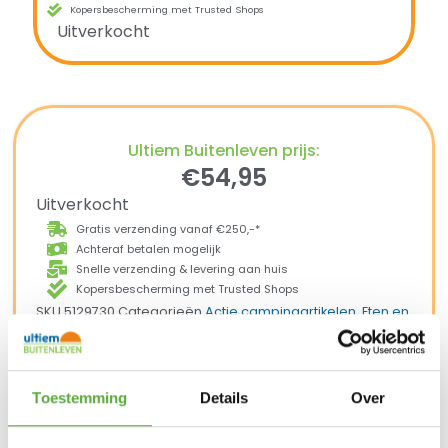
Kopersbescherming met Trusted Shops
Uitverkocht
Ultiem Buitenleven prijs:
€
54,95
Uitverkocht
Gratis verzending vanaf €250,-*
Achteraf betalen mogelijk
Snelle verzending & levering aan huis
Kopersbescherming met Trusted Shops
SKU
5129730
Categorieën
Actie campingartikelen
,
Eten en
drinken
,
Kamperen
,
Kookstellen camping
Merk:
Gimeg
Toestemming
Details
Over
Gratis verzending vanaf €250,-*