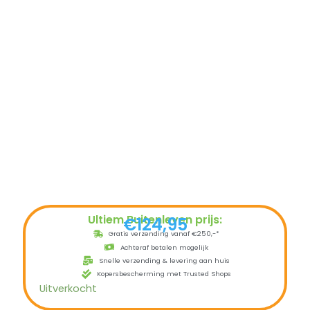
Ultiem Buitenleven prijs:
€
124,95
Gratis verzending vanaf €250,-*
Achteraf betalen mogelijk
Snelle verzending & levering aan huis
Kopersbescherming met Trusted Shops
Uitverkocht