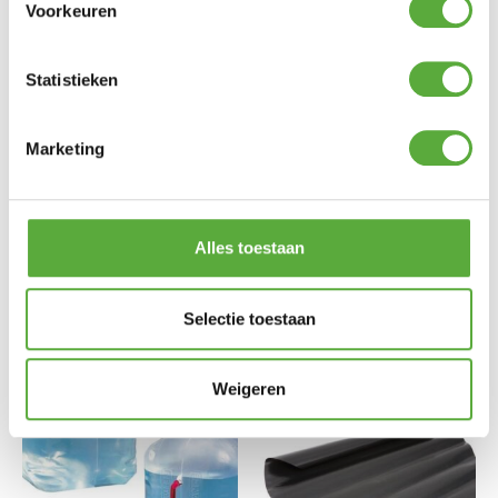
Voorkeuren
Statistieken
Marketing
Bo-Camp Legkast Deluxe
123 Products Superwax UV
Alles toestaan
laag 97x57x47cm
met Supersprayer
€
129,95
€
19,99
Selectie toestaan
Weigeren