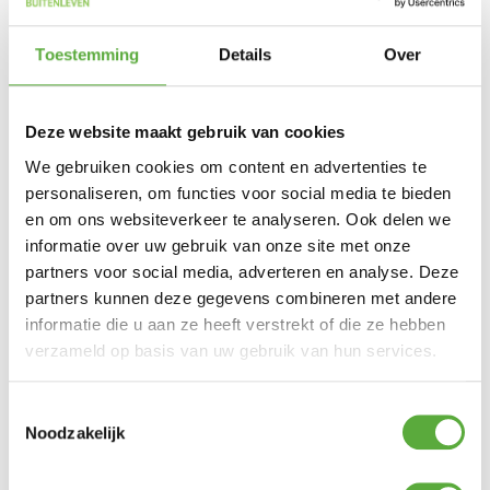
€
124,95
Uitverkocht
Toestemming
Details
Over
Gratis verzending vanaf €250,-*
Achteraf betalen mogelijk
Snelle verzending & levering aan huis
Kopersbescherming met Trusted Shops
Deze website maakt gebruik van cookies
SKU
5129640
We gebruiken cookies om content en advertenties te
Categorieën
Actie campingartikelen
,
Eten en drinken
,
Kamperen
,
Kookstellen camping
personaliseren, om functies voor social media te bieden
Merk:
Gimeg
en om ons websiteverkeer te analyseren. Ook delen we
Grijs
Productkleur
informatie over uw gebruik van onze site met onze
partners voor social media, adverteren en analyse. Deze
partners kunnen deze gegevens combineren met andere
informatie die u aan ze heeft verstrekt of die ze hebben
verzameld op basis van uw gebruik van hun services.
Gratis verzending vanaf €250,-*
Achteraf betalen mogelijk
Kopersbescherming met Trusted Shops
Toestemmingsselectie
Noodzakelijk
GERELATEERDE PRODUCTEN