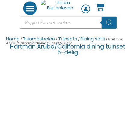
Woon accessoires
Home
Tuinmeubelen
Tuinsets
Dining sets
/
/
/
/ Hartman
Aruba/California dining tuinset 5-delig
Hartman Aruba/California dining tuinset
5-delig