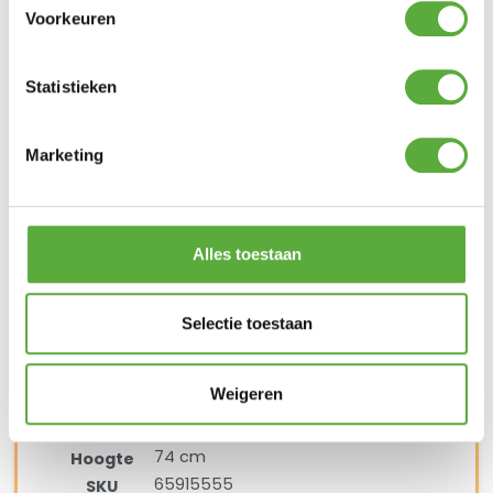
Voorkeuren
Textileen
Materiaal 2
44 cm
Zit hoogte
48 cm
Zit diepte
Statistieken
63,5 cm
Arm hoogte
Ja
Stapelbaar
Marketing
135 kg
Maximale belastbaarheid (kg)
65.619.010
SKU
8711268461022
EAN
Hartman California tuintafel 150x90cm HPL
Alles toestaan
Hartman
Merk
Antraciet
Kleur
Selectie toestaan
Aluminium
Materiaal
HPL
Materiaal 2
Weigeren
150 cm
Lengte
90 cm
Breedte
74 cm
Hoogte
65915555
SKU