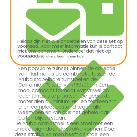
Helaas zijn niet alle onderdelen van deze set op
voorraad. Voor meer informatie kun je contact
met ons opnemen. Onderdeel dat niet op
voorraad is:
Snelle verzending & levering aan huis
Een populaire tuinset binnen de collectie
van Hartman is de combinatie tussen de
Aruba stapelbare tuinstoel en de
California HPL tafel van 150x90cm. Een
mooi compact formaat wat vrijwel op
ieder terras is te plaatsen. De gebruikte
materialen aluminium, HPL en textileen zijn
allen compleet bestand tegen alle
weertypen en kan dus het gehele jaar
buiten blijven staan.
De Aruba diningstoel is een stoel met een
uniek design door de strakke vormen. Door
deze strakke vormen heeft de stoel een