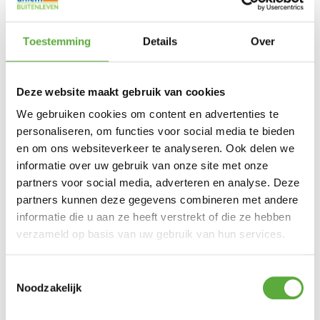
Toestemming
Details
Over
Deze website maakt gebruik van cookies
We gebruiken cookies om content en advertenties te
personaliseren, om functies voor social media te bieden
en om ons websiteverkeer te analyseren. Ook delen we
informatie over uw gebruik van onze site met onze
Kopersbescherming met Trusted Shops
partners voor social media, adverteren en analyse. Deze
SKU
4x 65619010 + 1x 65915555
Categorieën
Dining sets
,
Tuinsets
Merk:
Hartman
partners kunnen deze gegevens combineren met andere
Hartman
Merk
informatie die u aan ze heeft verstrekt of die ze hebben
Antraciet
Kleur
verzameld op basis van uw gebruik van hun services.
Hartman Aruba stapelstoel - antraciet
Toestemmingsselectie
Hartman
Merk
Noodzakelijk
Antraciet
Kleur
Aluminium
Materiaal