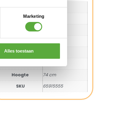
Merk
Hartman
Marketing
Kleur
Antraciet
Materiaal
Aluminium
Materiaal 2
HPL
Alles toestaan
Lengte
150 cm
Breedte
90 cm
Hoogte
74 cm
SKU
65915555