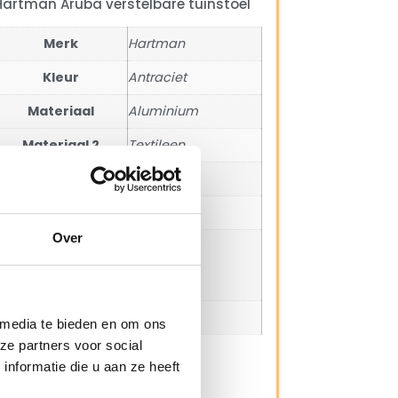
Hartman Aruba verstelbare tuinstoel
Merk
Hartman
Kleur
Antraciet
Materiaal
Aluminium
Materiaal 2
Textileen
Zit hoogte
44 cm
Arm hoogte
66,5 cm
Over
Maximale
125 kg
belastbaarheid
(kg)
SKU
65.867.010
 media te bieden en om ons
ze partners voor social
Hartman California tuintafel
nformatie die u aan ze heeft
150x90cm HPL