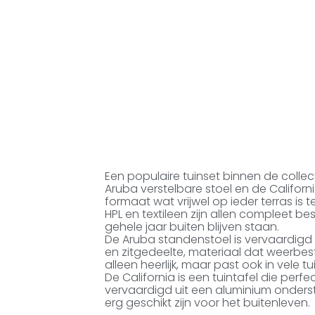
Een populaire tuinset binnen de colle
Aruba verstelbare stoel en de Califor
formaat wat vrijwel op ieder terras is 
HPL en textileen zijn allen compleet b
gehele jaar buiten blijven staan.
De Aruba standenstoel is vervaardigd 
en zitgedeelte, materiaal dat weerbes
alleen heerlijk, maar past ook in vele tu
De California is een tuintafel die perfe
vervaardigd uit een aluminium onders
erg geschikt zijn voor het buitenleven.