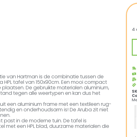
4 
ctie van Hartman is de combinatie tussen de
nia HPL tafel van 150x90cm. Een mooi compact
te plaatsen. De gebruikte materialen aluminium,
S
estand tegen alle weertypen en kan dus het
Ca
Me
uit een aluminium frame met een textileen rug-
tendig en onderhoudsarm is! De Aruba zit niet
inen.
ct past in de moderne tuin. De tafel is
tel met een HPL blad, duurzame materialen die