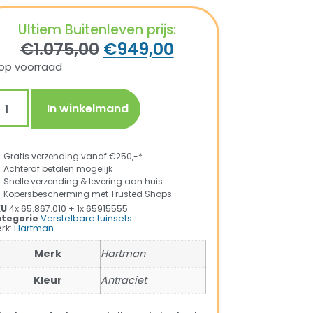
Ultiem Buitenleven prijs:
€
1.075,00
€
949,00
op voorraad
In winkelmand
Gratis verzending vanaf €250,-*
Achteraf betalen mogelijk
Snelle verzending & levering aan huis
Kopersbescherming met Trusted Shops
KU
4x 65.867.010 + 1x 65915555
tegorie
Verstelbare tuinsets
rk:
Hartman
Merk
Hartman
Kleur
Antraciet