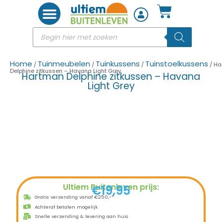
Woon accessoires
Home
Tuinmeubelen
Tuinkussens
Tuinstoelkussens
/
/
/
/ Ha
Delphine zitkussen – Havana Light Grey
Hartman Delphine zitkussen – Havana
Light Grey
Ultiem Buitenleven prijs:
€
19,95
Gratis verzending vanaf €250,-*
Achteraf betalen mogelijk
Snelle verzending & levering aan huis