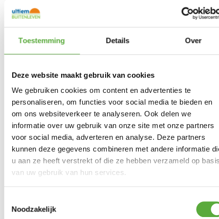
Hartman Delphine zitkussen – Havana Dark Grey
€
19,95
Toestemming
Details
Over
Hartman Delphine zitkussen – Havana Seal Grey
Deze website maakt gebruik van cookies
€
19,95
We gebruiken cookies om content en advertenties te
Hartman Delphine zitkussen – Havana Jute
personaliseren, om functies voor social media te bieden en
€
19,95
om ons websiteverkeer te analyseren. Ook delen we
informatie over uw gebruik van onze site met onze partners
Gratis verzending vanaf €250,-*
voor social media, adverteren en analyse. Deze partners
Achteraf betalen mogelijk
kunnen deze gegevens combineren met andere informatie di
Kopersbescherming met Trusted Shops
u aan ze heeft verstrekt of die ze hebben verzameld op basi
van uw gebruik van hun services.
GERELATEERDE PRODUCTEN
Toestemmingsselectie
Hobbybox 160cm High – Donkergrijs
Noodzakelijk
€
599,00