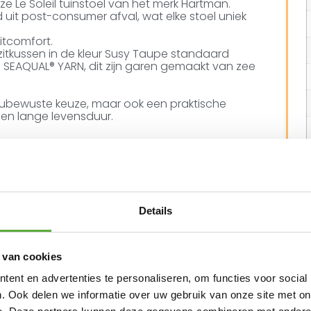
 Le Soleil tuinstoel van het merk Hartman.
d uit post-consumer afval, wat elke stoel uniek
itcomfort.
et zitkussen in de kleur Susy Taupe standaard
 SEAQUAL® YARN, dit zijn garen gemaakt van zee
ilieubewuste keuze, maar ook een praktische
 en lange levensduur.
vorm in de rug
staan
Details
 van cookies
ent en advertenties te personaliseren, om functies voor social
N ALTERNATIEVE PRODUCTEN
. Ook delen we informatie over uw gebruik van onze site met on