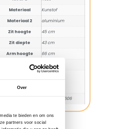
Materiaal
Kunstof
Materiaal 2
aluminium
Zit hoogte
45 cm
Zit diepte
43 cm
Arm hoogte
66 cm
SKU
11705337
Maximale
135 kg
belastbaarheid
(kg)
Over
EAN
8711268702606
 media te bieden en om ons
ze partners voor social