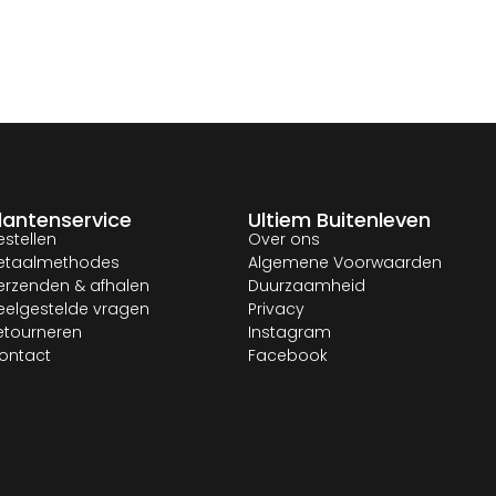
lantenservice
Ultiem Buitenleven
estellen
Over ons
etaalmethodes
Algemene Voorwaarden
erzenden & afhalen
Duurzaamheid
eelgestelde vragen
Privacy
etourneren
Instagram
ontact
Facebook