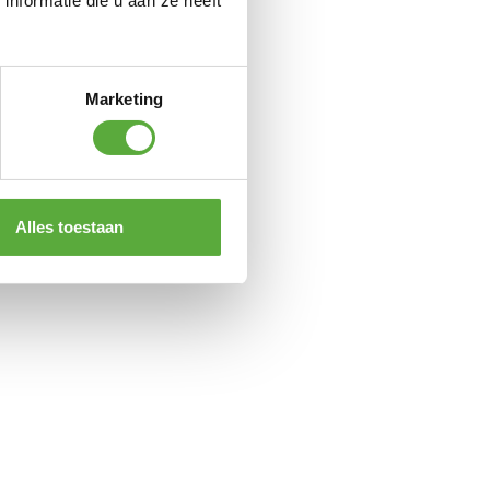
nformatie die u aan ze heeft
upe
Marketing
roen
hite
Alles toestaan