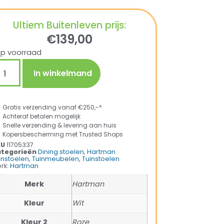
Ultiem Buitenleven prijs:
€
139,00
op voorraad
In winkelmand
Gratis verzending vanaf €250,-*
Achteraf betalen mogelijk
Snelle verzending & levering aan huis
Kopersbescherming met Trusted Shops
KU
11705337
tegorieën
Dining stoelen
,
Hartman
instoelen
,
Tuinmeubelen
,
Tuinstoelen
rk:
Hartman
Merk
Hartman
Kleur
Wit
Kleur 2
Roze