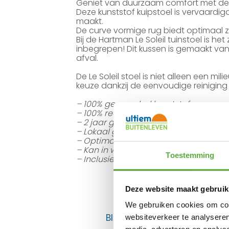
Geniet van duurzaam comfort met deze
Deze kunststof kuipstoel is vervaardig
maakt.
De curve vormige rug biedt optimaal z
Bij de Hartman Le Soleil tuinstoel is h
inbegrepen! Dit kussen is gemaakt van
afval.
De Le Soleil stoel is niet alleen een m
keuze dankzij de eenvoudige reiniging
– 100% gerecycled kunststof
– 100% recyclebaar
– 2 jaar garantie
– Lokaal geproduceerd in Nederland
– Optimaal zitcomfort door de curve 
– Kan in weer en wind buiten blijven 
Toestemming
– Inclusief zitkussen
Deze website maakt gebruik
We gebruiken cookies om cont
BIJPASSENDE ACCESSOIRES E
websiteverkeer te analyseren