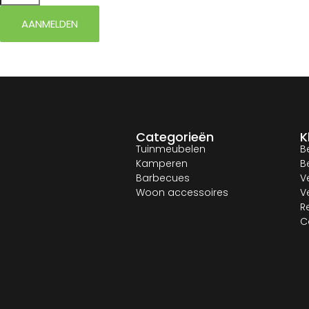
AANMELDEN
Categorieën
K
Tuinmeubelen
B
Kamperen
B
Barbecues
V
Woon accessoires
V
R
C