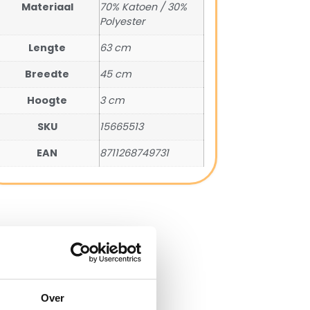
Materiaal
70% Katoen / 30%
Polyester
Lengte
63 cm
Breedte
45 cm
Hoogte
3 cm
SKU
15665513
EAN
8711268749731
Over