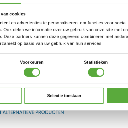
 van cookies
ent en advertenties te personaliseren, om functies voor social
. Ook delen we informatie over uw gebruik van onze site met on
e. Deze partners kunnen deze gegevens combineren met andere i
erzameld op basis van uw gebruik van hun services.
Voorkeuren
Statistieken
phie lounge stoelen!
Selectie toestaan
 frisse twist aan je Sophie loungestoel.
N ALTERNATIEVE PRODUCTEN