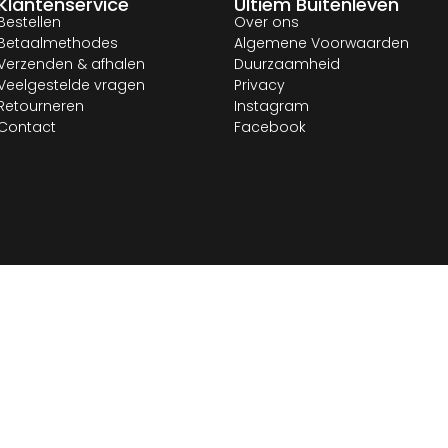
Klantenservice
Ultiem Buitenleven
Bestellen
Over ons
Betaalmethodes
Algemene Voorwaarden
Verzenden & afhalen
Duurzaamheid
Veelgestelde vragen
Privacy
Retourneren
Instagram
Contact
Facebook