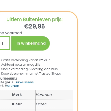
Ultiem Buitenleven prijs:
€
29,95
op voorraad
In winkelmand
Gratis verzending vanaf €250,-*
Achteraf betalen mogelijk
Snelle verzending & levering aan huis
Kopersbescherming met Trusted Shops
KU
15665513
tegorie
Tuinkussens
rk:
Hartman
Merk
Hartman
Kleur
Groen