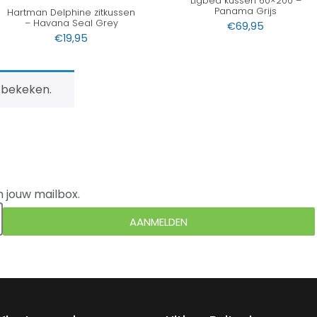
Ligbed kussen 60×200 –
Panama Grijs
Hartman Delphine zitkussen
– Havana Seal Grey
€
69,95
€
19,95
 bekeken.
n jouw mailbox.
AANMELDEN