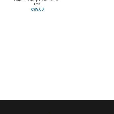
Keter Opbergbox Novel 340
liter
€
99,00