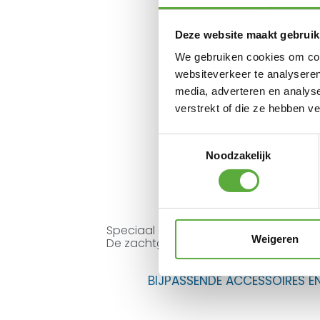
Deze website maakt gebruik
We gebruiken cookies om cont
websiteverkeer te analyseren
media, adverteren en analys
verstrekt of die ze hebben v
Toestemmingsselectie
Noodzakelijk
Speciaal gemaakt voor de Hartman So
Weigeren
De zachtgroene kleur geeft meteen een
BIJPASSENDE ACCESSOIRES E