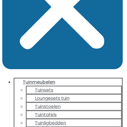
Tuinmeubelen
Tuinsets
Loungesets tuin
Tuinstoelen
Tuintafels
Tuinligbedden