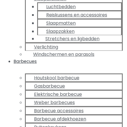
Luchtbedden
Reiskussens en accessoires
Slaapmatten
Slaapzakken
Stretchers en ligbedden
Verlichting
Windschermen en parasols
Barbecues
Houtskool barbecue
Gasbarbecue
Elektrische barbecue
Weber barbecues
Barbecue accessoires
Barbecue afdekhoezen