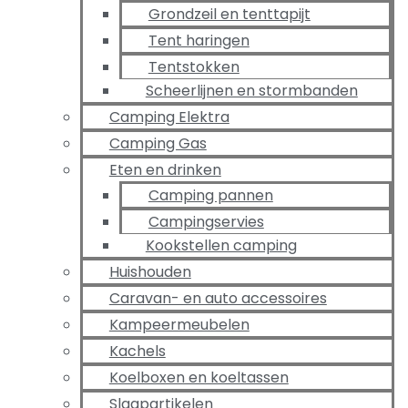
Grondzeil en tenttapijt
Tent haringen
Tentstokken
Scheerlijnen en stormbanden
Camping Elektra
Camping Gas
Eten en drinken
Camping pannen
Campingservies
Kookstellen camping
Huishouden
Caravan- en auto accessoires
Kampeermeubelen
Kachels
Koelboxen en koeltassen
Slaapartikelen