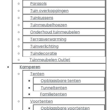
Parasols
Tuin overkappingen
Tuinkussens
Tuinmeubelhoezen
Onderhoud tuinmeubelen
Terrasverwarming
Tuinverlichting
Tuindecoratie
Tuinmeubelen Outlet
Kamperen
Tenten
Opblaasbare tenten
Tunneltenten
Familietenten
Voortenten
Opblaasbare voortenten