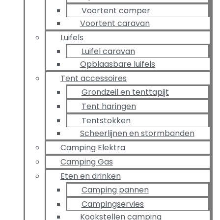
Voortent camper
Voortent caravan
Luifels
Luifel caravan
Opblaasbare luifels
Tent accessoires
Grondzeil en tenttapijt
Tent haringen
Tentstokken
Scheerlijnen en stormbanden
Camping Elektra
Camping Gas
Eten en drinken
Camping pannen
Campingservies
Kookstellen camping