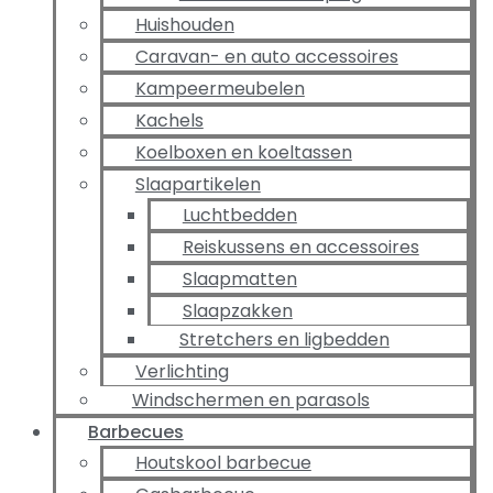
Huishouden
Caravan- en auto accessoires
Kampeermeubelen
Kachels
Koelboxen en koeltassen
Slaapartikelen
Luchtbedden
Reiskussens en accessoires
Slaapmatten
Slaapzakken
Stretchers en ligbedden
Verlichting
Windschermen en parasols
Barbecues
Houtskool barbecue