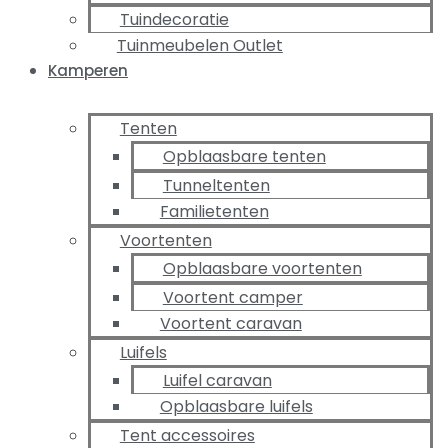
Tuindecoratie
Tuinmeubelen Outlet
Kamperen
Tenten
Opblaasbare tenten
Tunneltenten
Familietenten
Voortenten
Opblaasbare voortenten
Voortent camper
Voortent caravan
Luifels
Luifel caravan
Opblaasbare luifels
Tent accessoires