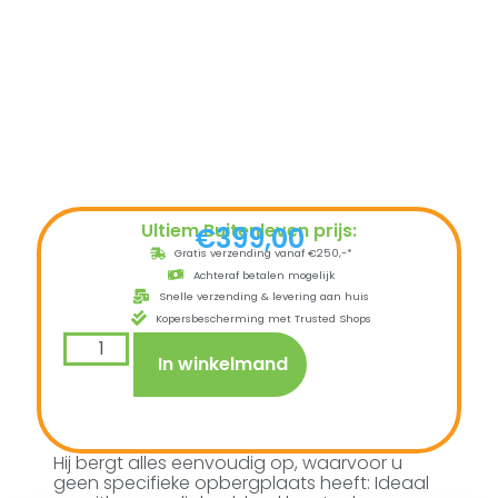
Ultiem Buitenleven prijs:
€
399,00
Gratis verzending vanaf €250,-*
Achteraf betalen mogelijk
Snelle verzending & levering aan huis
Kopersbescherming met Trusted Shops
In winkelmand
Hij bergt alles eenvoudig op, waarvoor u
geen specifieke opbergplaats heeft: Ideaal