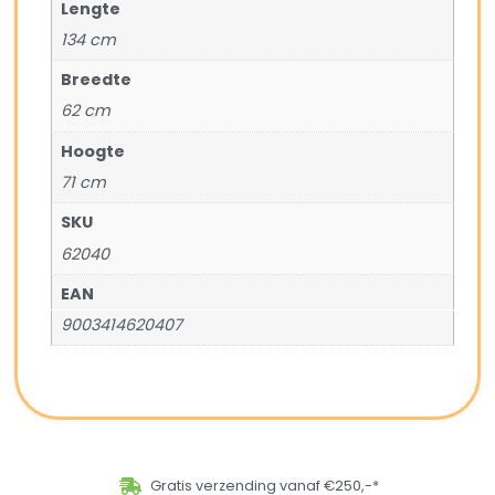
Lengte
134 cm
Breedte
62 cm
Hoogte
71 cm
SKU
62040
EAN
9003414620407
Gratis verzending vanaf €250,-*