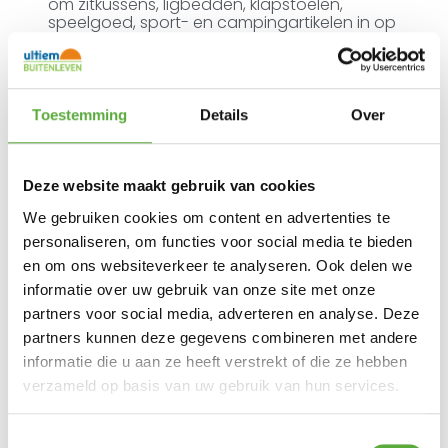
om zitkussens, ligbedden, klapstoelen,
speelgoed, sport- en campingartikelen in op
te bergen.
* Niet op voorraad. Bestel nu. Levering
rechtstreeks van de fabrikant naar u!
Levertijd is +/- 2 a 3 weken!
Toestemming
Details
Over
Een zeer hoogwaardige opbergkist gemaakt
van vuurverzinkt staal met een
poedercoating waardoor deze box enorm
duurzaam is. Dit model heeft een
Deze website maakt gebruik van cookies
dekselopening met gasveren. Daarnaast is
We gebruiken cookies om content en advertenties te
de opbergbox uitgevoerd met een
draaiknop cilinderslot inclusief reservesleutel.
personaliseren, om functies voor social media te bieden
De Biohort hobbybox is regenwaterdicht en
en om ons websiteverkeer te analyseren. Ook delen we
heeft een onzichtbare, geïntegreerde
informatie over uw gebruik van onze site met onze
doorluchting. Alle schroeven en scharnieren
zijn van roestvrij staal. Bij de Biohort
partners voor social media, adverteren en analyse. Deze
hobbybox is er alleen maar gekozen voor
partners kunnen deze gegevens combineren met andere
kwalitatief hoogwaardige materialen.
informatie die u aan ze heeft verstrekt of die ze hebben
Daarom wordt er ook 20 jaar garantie op
gegeven.
verzameld op basis van uw gebruik van hun services.
Buitenmaat: 134 x 62 x 71 cm. (BxDxH)
Binnenmaat: 125 x 53,5 x 66 cm. (BxDxH)
Toestemmingsselectie