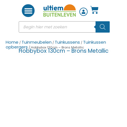
Woon accessoires
Home
Tuinmeubelen
Tuinkussens
Tuinkussen
/
/
/
opbergers
/ Hobbybox 130cm – Brons Metallic
Hobbybox 130cm – Brons Metallic