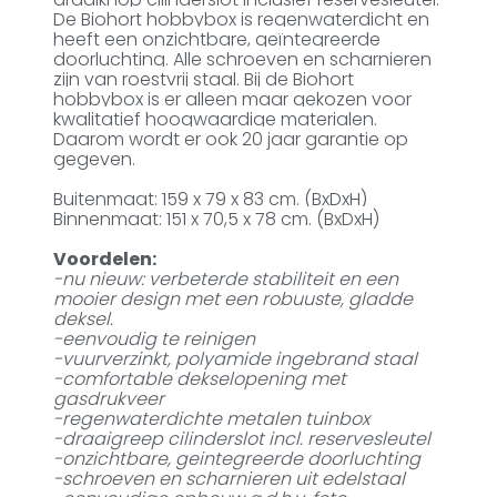
De Biohort hobbybox is regenwaterdicht en
heeft een onzichtbare, geïntegreerde
doorluchting. Alle schroeven en scharnieren
zijn van roestvrij staal. Bij de Biohort
hobbybox is er alleen maar gekozen voor
kwalitatief hoogwaardige materialen.
Daarom wordt er ook 20 jaar garantie op
gegeven.
Buitenmaat: 159 x 79 x 83 cm. (BxDxH)
Binnenmaat: 151 x 70,5 x 78 cm. (BxDxH)
Voordelen:
-nu nieuw: verbeterde stabiliteit en een
mooier design met een robuuste, gladde
deksel.
-eenvoudig te reinigen
-vuurverzinkt, polyamide ingebrand staal
-comfortable dekselopening met
gasdrukveer
-regenwaterdichte metalen tuinbox
-draaigreep cilinderslot incl. reservesleutel
-onzichtbare, geintegreerde doorluchting
-schroeven en scharnieren uit edelstaal