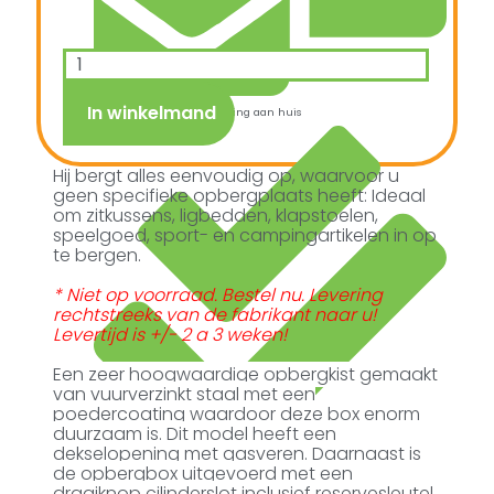
In winkelmand
Snelle verzending & levering aan huis
Hij bergt alles eenvoudig op, waarvoor u
geen specifieke opbergplaats heeft: Ideaal
om zitkussens, ligbedden, klapstoelen,
speelgoed, sport- en campingartikelen in op
te bergen.
* Niet op voorraad. Bestel nu. Levering
rechtstreeks van de fabrikant naar u!
Levertijd is +/- 2 a 3 weken!
Een zeer hoogwaardige opbergkist gemaakt
van vuurverzinkt staal met een
poedercoating waardoor deze box enorm
duurzaam is. Dit model heeft een
dekselopening met gasveren. Daarnaast is
de opbergbox uitgevoerd met een
draaiknop cilinderslot inclusief reservesleutel.
Kopersbescherming met Trusted Shops