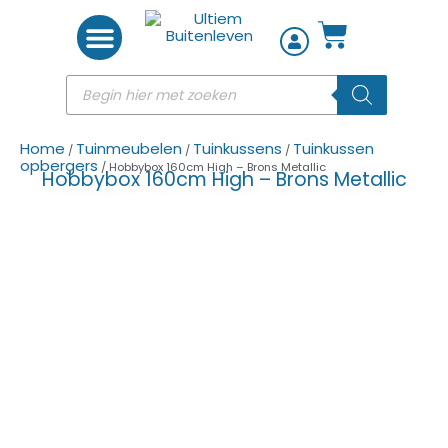
Woon accessoires
Home
Tuinmeubelen
Tuinkussens
Tuinkussen
/
/
/
opbergers
/ Hobbybox 160cm High – Brons Metallic
Hobbybox 160cm High – Brons Metallic