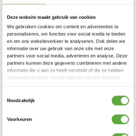
Deze website maakt gebruik van cookies
We gebruiken cookies om content en advertenties te
personaliseren, om functies voor social media te bieden
en om ons websiteverkeer te analyseren. Ook delen we
Kopersbescherming met Trusted Shops
informatie over uw gebruik van onze site met onze
SKU
62060
Categorie
Tuinkussen opbergers
Merk:
biohort
partners voor social media, adverteren en analyse. Deze
partners kunnen deze gegevens combineren met andere
Productkleur
brons metallic
informatie die u aan ze heeft verstrekt of die ze hebben
Merk
Biohort
verzameld op basis van uw gebruik van hun services.
Kleur
Brons
Toestemmingsselectie
Materiaal
Noodzakelijk
Staal
Lengte
160 cm
Voorkeuren
Breedte
79 cm
Hoogte