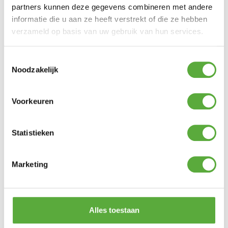
partners kunnen deze gegevens combineren met andere
informatie die u aan ze heeft verstrekt of die ze hebben
Gratis verzending vanaf €250,-*
Achteraf betalen mogelijk
verzameld op basis van uw gebruik van hun services.
Kopersbescherming met Trusted Shops
Toestemmingsselectie
GERELATEERDE PRODUCTEN
Noodzakelijk
123 Products Wasborstel WDL Bileve PBT 3×140 cm
Voorkeuren
€
64,99
Statistieken
Eurom Heat plug-in
€
29,95
Marketing
Bo-Camp Legkast Deluxe laag 97x57x47cm
€
129,95
Gently Teerverwijderaar
Alles toestaan
€
13,95