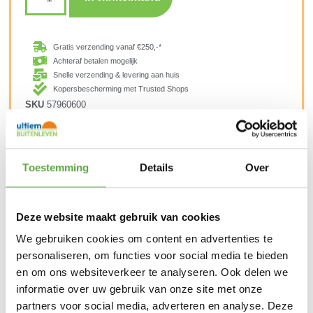
Gratis verzending vanaf €250,-*
Achteraf betalen mogelijk
Snelle verzending & levering aan huis
Kopersbescherming met Trusted Shops
SKU
57960600
Categorieën
Huishouden
,
Kamperen
,
Schoonmaak en
onderhoud
Merk:
123 Products
Merk
123 Products
Toestemming
Details
Over
Inhoud
600 gram
SKU
57960600
Deze website maakt gebruik van cookies
We gebruiken cookies om content en advertenties te
EAN
8717524621995
personaliseren, om functies voor social media te bieden
en om ons websiteverkeer te analyseren. Ook delen we
informatie over uw gebruik van onze site met onze
partners voor social media, adverteren en analyse. Deze