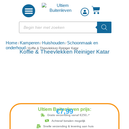
Woon accessoires
Home
Kamperen
Huishouden
Schoonmaak en
/
/
/
onderhoud
/ Koffie & Theevlekken Reiniger Katar
Koffie & Theevlekken Reiniger Katar
Ultiem Buitenleven prijs:
€
7,99
Gratis verzending vanaf €250,-*
Achteraf betalen mogelijk
Snelle verzending & levering aan huis