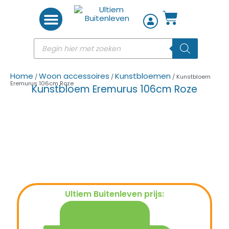
Woon accessoires
Home
Woon accessoires
Kunstbloemen
/
/
/ Kunstbloem
Eremurus 106cm Roze
Kunstbloem Eremurus 106cm Roze
Ultiem Buitenleven prijs:
€
12,95