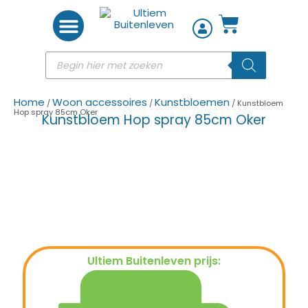
Woon accessoires
Home
Woon accessoires
Kunstbloemen
/
/
/ Kunstbloem
Hop spray 85cm Oker
Kunstbloem Hop spray 85cm Oker
Ultiem Buitenleven prijs:
€
8,95