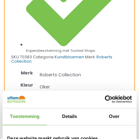
Kopersbescherming met Trusted Shops
SKU
70383
Categorie
Kunstbloemen
Merk:
Roberts
Collection
Merk
Roberts Collection
Kleur
Oker
Materiaal
Zijde
SKU
70383
Toestemming
Details
Over
EAN
8718845703834
Deze website maakt gebruik van cookies