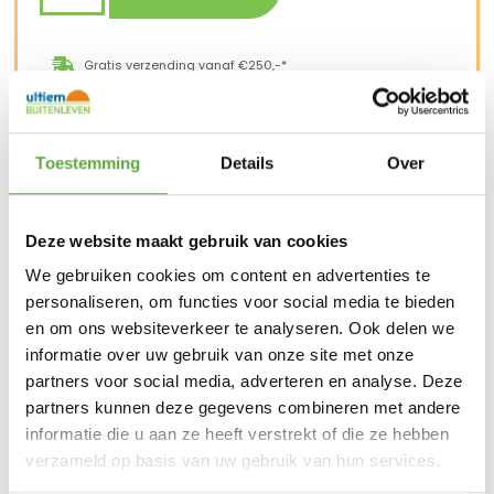
Gratis verzending vanaf €250,-*
Achteraf betalen mogelijk
Snelle verzending & levering aan huis
Kopersbescherming met Trusted Shops
SKU
7903
Toestemming
Details
Over
Categorieën
Tuinkussen opbergers
,
Tuinkussens
,
Tuinmeubelen
Merk:
Aerocover
Deze website maakt gebruik van cookies
Merk
AeroCover
We gebruiken cookies om content en advertenties te
Kleur
Antraciet
personaliseren, om functies voor social media te bieden
Materiaal
Polyester
en om ons websiteverkeer te analyseren. Ook delen we
informatie over uw gebruik van onze site met onze
Lengte
200 cm
partners voor social media, adverteren en analyse. Deze
partners kunnen deze gegevens combineren met andere
Breedte
75 cm
informatie die u aan ze heeft verstrekt of die ze hebben
Hoogte
60 cm
verzameld op basis van uw gebruik van hun services.