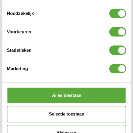
SKU
7903
Toestemmingsselectie
EAN
8717591771142
Noodzakelijk
Voorkeuren
Statistieken
Gratis verzending vanaf €250,-*
Achteraf betalen mogelijk
Kopersbescherming met Trusted Shops
Marketing
GERELATEERDE PRODUCTEN
Alles toestaan
4 Seasons Outdoor RVS
Roest Voorkomer
Hartman Lounge Zitkussen
Selectie toestaan
60x60cm – Havana Sealgrey
€
21,95
€
54,95
Weigeren