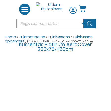
Woon accessoires
Home
Tuinmeubelen
Tuinkussens
Tuinkussen
/
/
/
opbergers
/ Kussentas Platinum AeroCover 200x75xH60cm
Kussentas Platinum AeroCover
200x75xH60cm