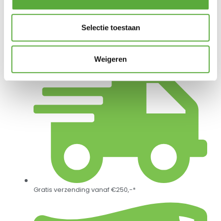
Durasonic 10 stuks AAA Alkaline Batterij
Selectie toestaan
€
3,49
Weigeren
Gratis verzending vanaf €250,-*