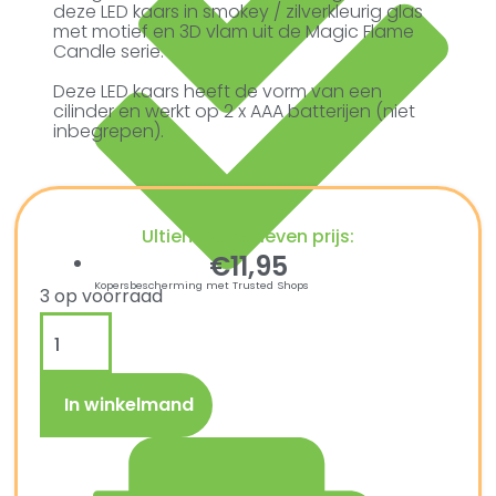
deze LED kaars in smokey / zilverkleurig glas
met motief en 3D vlam uit de Magic Flame
Candle serie.
Deze LED kaars heeft de vorm van een
cilinder en werkt op 2 x AAA batterijen (niet
inbegrepen).
Ultiem Buitenleven prijs:
€
11,95
Kopersbescherming met Trusted Shops
3 op voorraad
In winkelmand