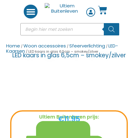
Woon accessoires
Home
Woon accessoires
Sfeerverlichting
LED-
/
/
/
Kaarsen
/ LED kaars in glas 6,5cm – smokey/zilver
LED kaars in glas 6,5cm – smokey/zilver
Ultiem Buitenleven prijs:
€
11,95