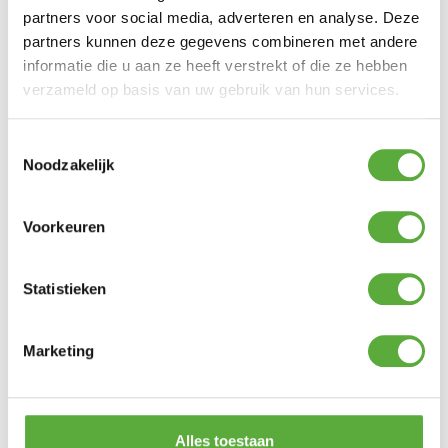
partners voor social media, adverteren en analyse. Deze
partners kunnen deze gegevens combineren met andere
informatie die u aan ze heeft verstrekt of die ze hebben
verzameld op basis van uw gebruik van hun services.
Toestemmingsselectie
Noodzakelijk
Voorkeuren
Kopersbescherming met Trusted Shops
SKU
MB-10670
Categorieën
LED-Kaarsen
,
Sfeerverlichting
,
Woon accessoires
Merk:
peha
Statistieken
Marketing
BIJPASSENDE ACCESSOIRES EN ALTERNATIEVE
PRODUCTEN
Alles toestaan