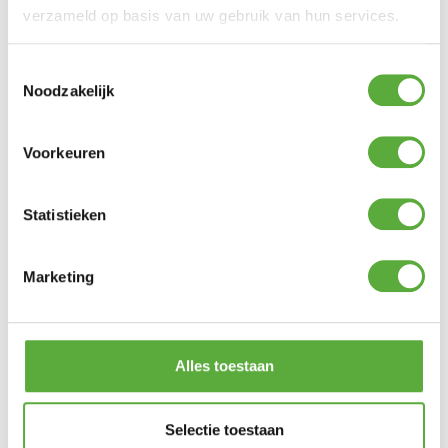
Anna's Collection
verzameld op basis van uw gebruik van hun services.
Merk
Ivoor
Kleur
29 cm
Hoogte
Toestemmingsselectie
676772
Noodzakelijk
SKU
8713619426001
EAN
Voorkeuren
Statistieken
BIJPASSENDE ACCESSOIRES EN ALTERNATIEVE
PRODUCTEN
Marketing
Alles toestaan
Selectie toestaan