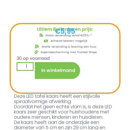
Ultiem Buitenleven prijs:
€
5,95
Gratis verzending vanaf €250,-*
Achteraf betalen mogelijk
Snelle verzending & levering aan huis
Kopersbescherming met Trusted Shops
30 op voorraad
In winkelmand
Deze LED tafel kaars heeft een stijlvolle
spiraalvormige afwerking.
Doordat het geen echte vlam is, is deze LED
kaars zeer geschikt voor huishoudens met
oudere mensen, kinderen en huisdieren.
De kaars heeft aan de onderzijde een
diameter van 5 cm en zijn 29 cm lang en