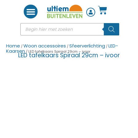
Woon accessoires
Home
Woon accessoires
Sfeerverlichting
LED-
/
/
/
Kaarsen
/ LED tafelkaars Spiraal 29cm – ivoor
LED tafelkaars Spiraal 29cm – ivoor