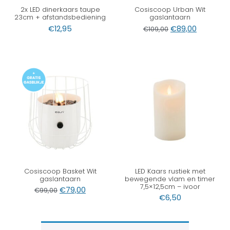
2x LED dinerkaars taupe
Cosiscoop Urban Wit
23cm + afstandsbediening
gaslantaarn
€
12,95
€
89,00
€
109,00
Cosiscoop Basket Wit
LED Kaars rustiek met
gaslantaarn
bewegende vlam en timer
7,5×12,5cm – ivoor
€
79,00
€
99,00
€
6,50