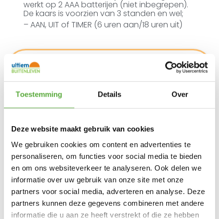
werkt op 2 AAA batterijen (niet inbegrepen).
De kaars is voorzien van 3 standen en wel;
– AAN, UIT of TIMER (6 uren aan/18 uren uit)
Ultiem Buitenleven prijs:
€
5,95
Toestemming
Details
Over
30 op voorraad
In winkelmand
Deze website maakt gebruik van cookies
We gebruiken cookies om content en advertenties te
Gratis verzending vanaf €250,-*
personaliseren, om functies voor social media te bieden
Achteraf betalen mogelijk
en om ons websiteverkeer te analyseren. Ook delen we
Snelle verzending & levering aan huis
informatie over uw gebruik van onze site met onze
Kopersbescherming met Trusted Shops
partners voor social media, adverteren en analyse. Deze
SKU
676772
Categorieën
LED-Kaarsen
,
Sfeerverlichting
,
Woon
partners kunnen deze gegevens combineren met andere
accessoires
Merk:
Anna's Collection
informatie die u aan ze heeft verstrekt of die ze hebben