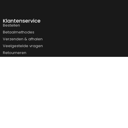
Klantenservice
Bestellen
Betaalmethodes
Verzenden & afhalen
Veelgestelde vragen
Retourneren
Contact