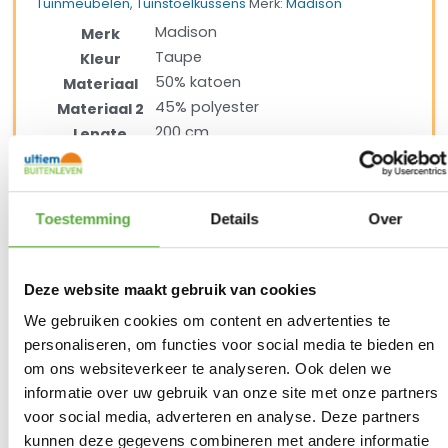
Tuinmeubelen
,
Tuinstoelkussens
Merk:
Madison
Madison
Merk
Taupe
Kleur
50% katoen
Materiaal
45% polyester
Materiaal 2
200 cm
Lengte
60 cm
Breedte
7 cm
Hoogte
LIGSB222
SKU
Toestemming
Details
Over
8713229141806
EAN
Panama Taupe
Productkleur
Deze website maakt gebruik van cookies
We gebruiken cookies om content en advertenties te
personaliseren, om functies voor social media te bieden en
om ons websiteverkeer te analyseren. Ook delen we
Gratis verzending vanaf €250,-*
informatie over uw gebruik van onze site met onze partners
Achteraf betalen mogelijk
Kopersbescherming met Trusted Shops
voor social media, adverteren en analyse. Deze partners
kunnen deze gegevens combineren met andere informatie