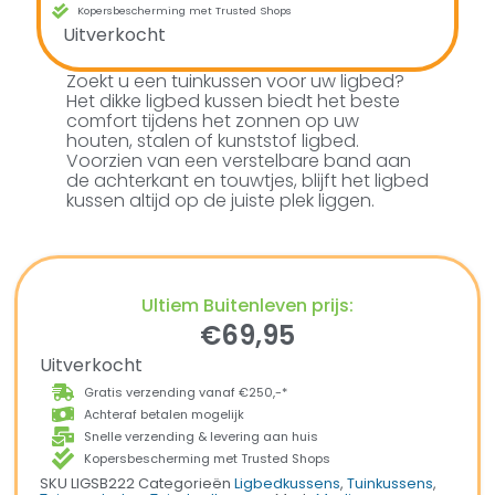
Kopersbescherming met Trusted Shops
Uitverkocht
Zoekt u een tuinkussen voor uw ligbed?
Het dikke ligbed kussen biedt het beste
comfort tijdens het zonnen op uw
houten, stalen of kunststof ligbed.
Voorzien van een verstelbare band aan
de achterkant en touwtjes, blijft het ligbed
kussen altijd op de juiste plek liggen.
Ultiem Buitenleven prijs:
€
69,95
Uitverkocht
Gratis verzending vanaf €250,-*
Achteraf betalen mogelijk
Snelle verzending & levering aan huis
Kopersbescherming met Trusted Shops
SKU
LIGSB222
Categorieën
Ligbedkussens
,
Tuinkussens
,