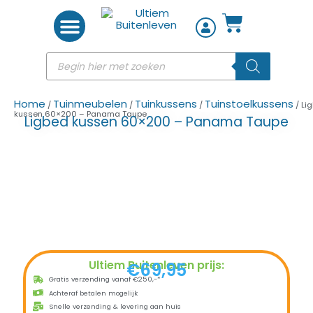
Woon accessoires
Home
Tuinmeubelen
Tuinkussens
Tuinstoelkussens
/
/
/
/ Li
kussen 60×200 – Panama Taupe
Ligbed kussen 60×200 – Panama Taupe
Ultiem Buitenleven prijs:
€
69,95
Gratis verzending vanaf €250,-*
Achteraf betalen mogelijk
Snelle verzending & levering aan huis