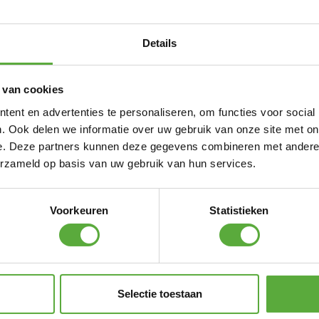
bed 210x90x30. O.a. geschikt voor
Details
 cm.
aterbestendig, reduceren condensvorming en
 van cookies
dankzij de door en door geverfde vezels.
ent en advertenties te personaliseren, om functies voor social
 de levensduur van uw tuinmeubelen.
. Ook delen we informatie over uw gebruik van onze site met on
an sterk en lichtgewicht ripstop polyester. Ze
inig ruimte in wanneer niet in gebruik.
e. Deze partners kunnen deze gegevens combineren met andere i
rd met 2 stoppers voor een goede pasvorm.
erzameld op basis van uw gebruik van hun services.
aterdicht, de naden zijn, net als elke ander
Voorkeuren
Statistieken
vanaf €250,-*
Achteraf betalen mogelijk
Kopersbeschermi
Selectie toestaan