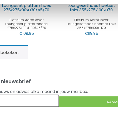
Platinum AeroCover
Platinum AeroCover
Loungeset platformhoes
Loungesethoes hoekset links
275x275x90xH30/45/70
355x275x100xH70
€
109,95
€
119,95
 bekeken.
 nieuwsbrief
euws en advies elke maand in jouw mailbox.
AANM