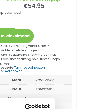
€
54,95
op voorraad
In winkelmand
Gratis verzending vanaf €250,-*
Achteraf betalen mogelijk
Snelle verzending & levering aan huis
Kopersbescherming met Trusted Shops
KU
7988
tegorie
Tuinmeubelhoezen
rk:
Aerocover
Merk
AeroCover
Kleur
Antraciet
Materiaal
Polyester
Lengte
210 cm