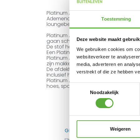
Platinum AeroCover loungebedhoes.
Ademende loungebedhoes voor lounge
Toestemming
loungebedden tot een lengte van 210
Platinum AeroCovers zijn ademend, w
Deze website maakt gebruik
gaan schimmelvorming tegen.
De stof heeft een hoge kleurechtheid 
We gebruiken cookies om cont
Een Platinum AeroCover hoes verlengt
websiteverkeer te analyseren
Platinum AeroCovers zijn vervaardigd v
zijn makkelijk hanteerbaar en nemen we
media, adverteren en analys
De afdekhoes is voorzien van rijgkoo
verstrekt of die ze hebben v
Inclusief handige opbergtas.
Platinum AeroCover stoffen zijn 100% w
hoes, spatwaterdicht.
Toestemmingsselectie
Noodzakelijk
Gratis verzending 
Weigeren
GERELATEERDE PRODUCTEN