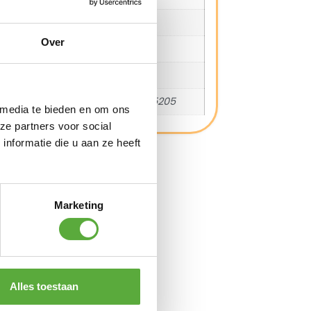
Breedte
90 cm
Over
Hoogte
30 cm
SKU
7988
EAN
8720039165205
 media te bieden en om ons
ze partners voor social
nformatie die u aan ze heeft
Marketing
ng met Trusted Shops
Alles toestaan