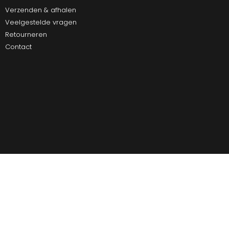
Verzenden & afhalen
Veelgestelde vragen
Retourneren
Contact
Ultiem Buitenleven
Over ons
Algemene Voorwaarden
Duurzaamheid
Privacy