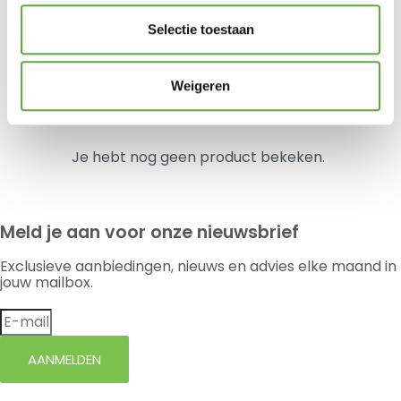
4 Seasons Outdoor RVS Roest Voorkomer
Selectie toestaan
€
21,95
Madison Kussen Hoog 50x123cm Panama Grey
Weigeren
€
29,95
Je hebt nog geen product bekeken.
Meld je aan voor onze nieuwsbrief
Exclusieve aanbiedingen, nieuws en advies elke maand in
jouw mailbox.
AANMELDEN