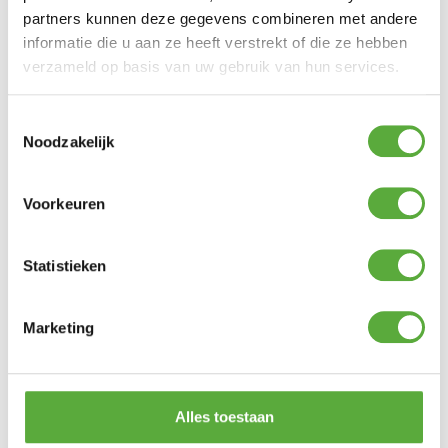
PRODUCTEN
partners kunnen deze gegevens combineren met andere
informatie die u aan ze heeft verstrekt of die ze hebben
verzameld op basis van uw gebruik van hun services.
Lorenzo Plantenbak Laag – Natural
€
255,00
Toestemmingsselectie
Noodzakelijk
Gratis verzending vanaf €250,-*
Achteraf betalen mogelijk
Kopersbescherming met Trusted Shops
Voorkeuren
GERELATEERDE PRODUCTEN
Statistieken
Parasolhoes Zweefparasol Platinum AeroCover
292x65cm
Marketing
€
54,95
Eurom Partytent Heater 2100
Alles toestaan
€
109,00