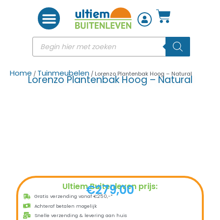
Woon accessoires
Home
Tuinmeubelen
/
/ Lorenzo Plantenbak Hoog – Natural
Lorenzo Plantenbak Hoog – Natural
Ultiem Buitenleven prijs:
€
279,00
Gratis verzending vanaf €250,-*
Achteraf betalen mogelijk
Snelle verzending & levering aan huis