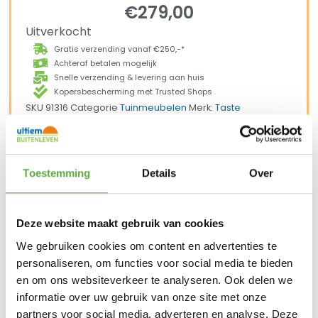
€
279,00
Uitverkocht
Gratis verzending vanaf €250,-*
Achteraf betalen mogelijk
Snelle verzending & levering aan huis
Kopersbescherming met Trusted Shops
SKU
91316
Categorie
Tuinmeubelen
Merk:
Taste
Taste by 4 Seasons Outdoor
Merk
Bruin
Kleur
Aluminium
Materiaal
Toestemming
Details
Over
Vlechtwerk
Materiaal 2
60 cm
Breedte
62 cm
Hoogte
Deze website maakt gebruik van cookies
91316
SKU
We gebruiken cookies om content en advertenties te
personaliseren, om functies voor social media te bieden
en om ons websiteverkeer te analyseren. Ook delen we
informatie over uw gebruik van onze site met onze
BIJPASSENDE ACCESSOIRES EN ALTERNATIEVE
partners voor social media, adverteren en analyse. Deze