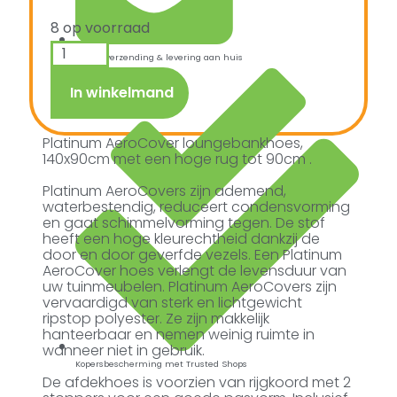
8 op voorraad
Snelle verzending & levering aan huis
In winkelmand
Platinum AeroCover loungebankhoes,
140x90cm met een hoge rug tot 90cm .
Platinum AeroCovers zijn ademend,
waterbestendig, reduceert condensvorming
en gaat schimmelvorming tegen. De stof
heeft een hoge kleurechtheid dankzij de
door en door geverfde vezels. Een Platinum
AeroCover hoes verlengt de levensduur van
uw tuinmeubelen. Platinum AeroCovers zijn
vervaardigd van sterk en lichtgewicht
ripstop polyester. Ze zijn makkelijk
hanteerbaar en nemen weinig ruimte in
wanneer niet in gebruik.
Kopersbescherming met Trusted Shops
De afdekhoes is voorzien van rijgkoord met 2