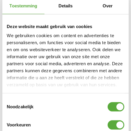
Toestemming
Details
Over
Deze website maakt gebruik van cookies
We gebruiken cookies om content en advertenties te
personaliseren, om functies voor social media te bieden
en om ons websiteverkeer te analyseren. Ook delen we
informatie over uw gebruik van onze site met onze
partners voor social media, adverteren en analyse. Deze
Kopersbescherming met Trusted Shops
partners kunnen deze gegevens combineren met andere
SKU
7889
Categorie
Tuinmeubelhoezen
Merk:
Aerocover
informatie die u aan ze heeft verstrekt of die ze hebben
Merk
verzameld op basis van uw gebruik van hun services.
AeroCover
Kleur
Antraciet
Toestemmingsselectie
SKU
Noodzakelijk
7889
EAN
8720039167995
Voorkeuren