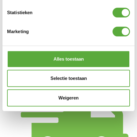
Statistieken
BIJPASSENDE ACCESSOIRES EN ALTERNATIEVE
PRODUCTEN
Marketing
Platinum AeroCover Loungebankhoes hoge rug
180x90xH65/90
Alles toestaan
€
64,95
Selectie toestaan
Weigeren