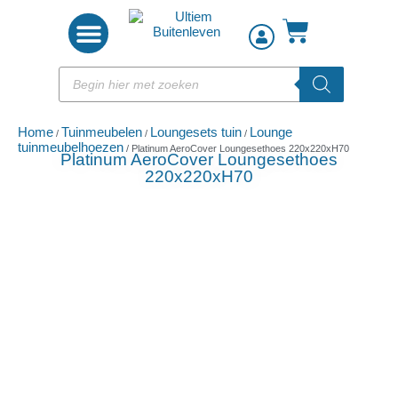
Woon accessoires
Home
Tuinmeubelen
Loungesets tuin
Lounge
/
/
/
tuinmeubelhoezen
/ Platinum AeroCover Loungesethoes 220x220xH70
Platinum AeroCover Loungesethoes
220x220xH70