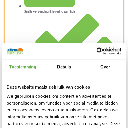
Snelle verzending & levering aan huis
Toestemming
Details
Over
Deze website maakt gebruik van cookies
We gebruiken cookies om content en advertenties te
personaliseren, om functies voor social media te bieden
en om ons websiteverkeer te analyseren. Ook delen we
Kopersbescherming met Trusted Shops
SKU
7995
Categorieën
Lounge tuinmeubelhoezen
,
informatie over uw gebruik van onze site met onze
Tuinmeubelhoezen
Merk:
Aerocover
partners voor social media, adverteren en analyse. Deze