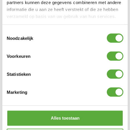
Merk
partners kunnen deze gegevens combineren met andere
AeroCover
informatie die u aan ze heeft verstrekt of die ze hebben
Kleur
Antraciet
verzameld op basis van uw gebruik van hun services.
SKU
7995
Toestemmingsselectie
EAN
8717591778615
Noodzakelijk
Voorkeuren
Statistieken
Marketing
Alles toestaan