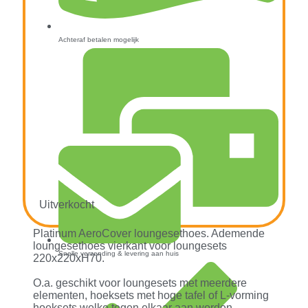
Achteraf betalen mogelijk
Uitverkocht
Platinum AeroCover loungesethoes. Ademende
loungesethoes vierkant voor loungesets
Snelle verzending & levering aan huis
220x220xH70.
O.a. geschikt voor loungesets met meerdere
elementen, hoeksets met hoge tafel of L-vorming
hoeksets welke tegen elkaar aan worden