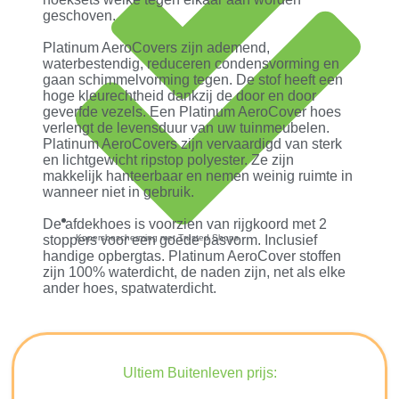
geschoven.
Platinum AeroCovers zijn ademend,
waterbestendig, reduceren condensvorming en
gaan schimmelvorming tegen. De stof heeft een
hoge kleurechtheid dankzij de door en door
geverfde vezels. Een Platinum AeroCover hoes
verlengt de levensduur van uw tuinmeubelen.
Platinum AeroCovers zijn vervaardigd van sterk
en lichtgewicht ripstop polyester. Ze zijn
makkelijk hanteerbaar en nemen weinig ruimte in
wanneer niet in gebruik.
De afdekhoes is voorzien van rijgkoord met 2
stoppers voor een goede pasvorm. Inclusief
Kopersbescherming met Trusted Shops
handige opbergtas. Platinum AeroCover stoffen
zijn 100% waterdicht, de naden zijn, net als elke
ander hoes, spatwaterdicht.
Ultiem Buitenleven prijs: