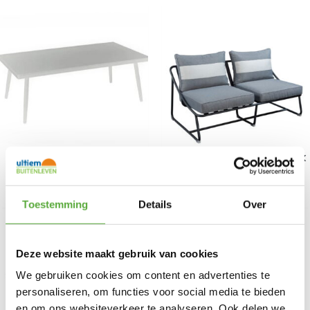
Beach7 Coppa lounge
Todt Hill tuin loungebank
tafel 110x60cm wit
2-zits
€
149,00
€
749,00
€
399,00
Toestemming
Details
Over
Deze website maakt gebruik van cookies
We gebruiken cookies om content en advertenties te
personaliseren, om functies voor social media te bieden
en om ons websiteverkeer te analyseren. Ook delen we