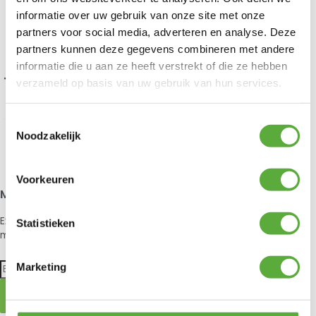
informatie over uw gebruik van onze site met onze
partners voor social media, adverteren en analyse. Deze
partners kunnen deze gegevens combineren met andere
informatie die u aan ze heeft verstrekt of die ze hebben
Todt Hill tuin lounge stoel
verzameld op basis van uw gebruik van hun services.
€
499,00
€
249,00
Toestemmingsselectie
Noodzakelijk
Je hebt nog geen product bekeken.
Voorkeuren
Meld je aan voor onze nieuwsbrief
Exclusieve aanbiedingen, nieuws en advies elke maand in jouw
Statistieken
mailbox.
Marketing
AANMELDEN