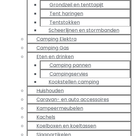
Grondzeil en tenttapijt
Tent haringen
Tentstokken
Scheerlijnen en stormbanden
Camping Elektra
Camping Gas
Eten en drinken
Camping pannen
Campingservies
Kookstellen camping
Huishouden
Caravan- en auto accessoires
Kampeermeubelen
Kachels
Koelboxen en koeltassen
Slaapartikelen