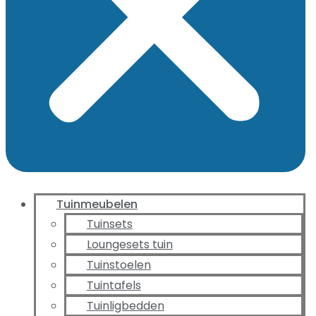
Tuinmeubelen
Tuinsets
Loungesets tuin
Tuinstoelen
Tuintafels
Tuinligbedden