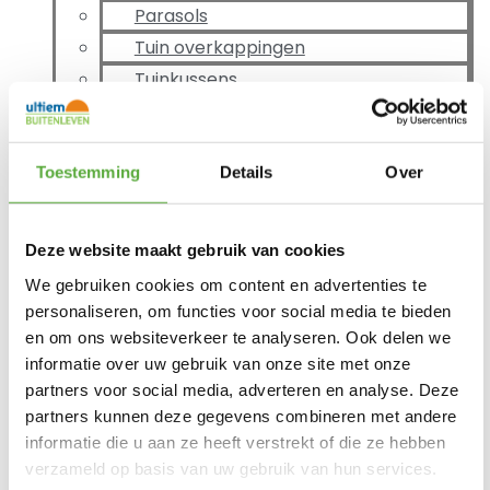
Parasols
Tuin overkappingen
Tuinkussens
Tuinmeubelhoezen
Onderhoud tuinmeubelen
Terrasverwarming
Toestemming
Details
Over
Tuinverlichting
Tuindecoratie
Deze website maakt gebruik van cookies
Tuinmeubelen Outlet
We gebruiken cookies om content en advertenties te
Kamperen
personaliseren, om functies voor social media te bieden
Tenten
en om ons websiteverkeer te analyseren. Ook delen we
Opblaasbare tenten
informatie over uw gebruik van onze site met onze
Tunneltenten
partners voor social media, adverteren en analyse. Deze
partners kunnen deze gegevens combineren met andere
Familietenten
informatie die u aan ze heeft verstrekt of die ze hebben
Voortenten
verzameld op basis van uw gebruik van hun services.
Opblaasbare voortenten