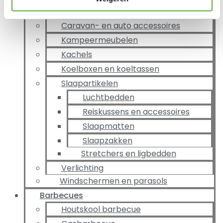
Huishouden
Caravan- en auto accessoires
Kampeermeubelen
Kachels
Koelboxen en koeltassen
Slaapartikelen
Luchtbedden
Reiskussens en accessoires
Slaapmatten
Slaapzakken
Stretchers en ligbedden
Verlichting
Windschermen en parasols
Barbecues
Houtskool barbecue