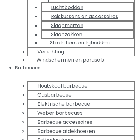
Luchtbedden
Reiskussens en accessoires
Slaapmatten
Slaapzakken
Stretchers en ligbedden
Verlichting
Windschermen en parasols
Barbecues
Houtskool barbecue
Gasbarbecue
Elektrische barbecue
Weber barbecues
Barbecue accessoires
Barbecue afdekhoezen