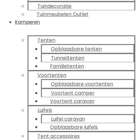
Tuindecoratie
Tuinmeubelen Outlet
Kamperen
Tenten
Opblaasbare tenten
Tunneltenten
Familietenten
Voortenten
Opblaasbare voortenten
Voortent camper
Voortent caravan
Luifels
Luifel caravan
Opblaasbare luifels
Tent accessoires