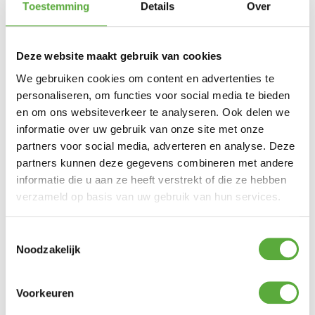
Toestemming
Details
Over
Deze website maakt gebruik van cookies
Je hebt nog geen
product bekeken.
We gebruiken cookies om content en advertenties te
personaliseren, om functies voor social media te bieden
en om ons websiteverkeer te analyseren. Ook delen we
informatie over uw gebruik van onze site met onze
partners voor social media, adverteren en analyse. Deze
Meld je aan voor onze nieuwsbrief
partners kunnen deze gegevens combineren met andere
Exclusieve aanbiedingen, nieuws en advies elke maand
informatie die u aan ze heeft verstrekt of die ze hebben
in jouw mailbox.
verzameld op basis van uw gebruik van hun services.
Toestemmingsselectie
Noodzakelijk
AANMELDEN
Voorkeuren