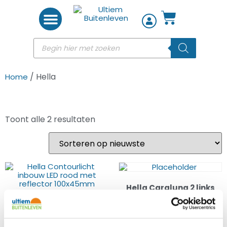
Woon accessoires
/ Hella
Home
Toont alle 2 resultaten
Hella Caraluna 2 links
Hella Contourlicht
met mist
inbouw LED rood met
€
59,95
reflector 100x45mm
€
17,95