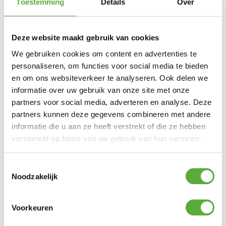
Toestemming
Details
Over
€
119,00
€
249,00
Deze website maakt gebruik van cookies
We gebruiken cookies om content en advertenties te
personaliseren, om functies voor social media te bieden
en om ons websiteverkeer te analyseren. Ook delen we
informatie over uw gebruik van onze site met onze
partners voor social media, adverteren en analyse. Deze
partners kunnen deze gegevens combineren met andere
informatie die u aan ze heeft verstrekt of die ze hebben
verzameld op basis van uw gebruik van hun services.
Keter Store it Out Max
Keter Opbergbox Novel
opbergkast – Grijs/Zwart
340 liter
Toestemmingsselectie
€
219,00
€
99,00
Noodzakelijk
Voorkeuren
Je hebt nog geen
product bekeken.