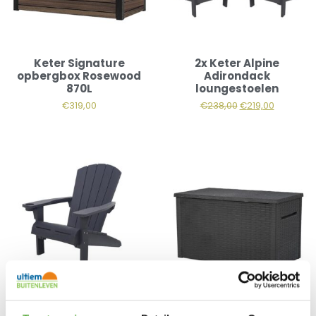
Keter Signature
2x Keter Alpine
opbergbox Rosewood
Adirondack
870L
loungestoelen
€
319,00
€
238,00
€
219,00
Keter Alpine Adirondack
Keter Java opbergbox
loungestoel – Antraciet
870 liter