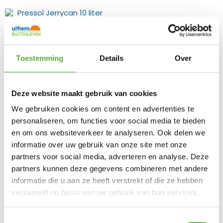
Pressol Jerrycan 10 liter
met tuit
€
14,95
Toestemming
Details
Over
Je hebt nog geen product bekeken.
Deze website maakt gebruik van cookies
We gebruiken cookies om content en advertenties te
personaliseren, om functies voor social media te bieden
en om ons websiteverkeer te analyseren. Ook delen we
Meld je aan voor onze nieuwsbrief
informatie over uw gebruik van onze site met onze
partners voor social media, adverteren en analyse. Deze
Exclusieve aanbiedingen, nieuws en advies elke maand
partners kunnen deze gegevens combineren met andere
in jouw mailbox.
informatie die u aan ze heeft verstrekt of die ze hebben
verzameld op basis van uw gebruik van hun services.
Toestemmingsselectie
AANMELDEN