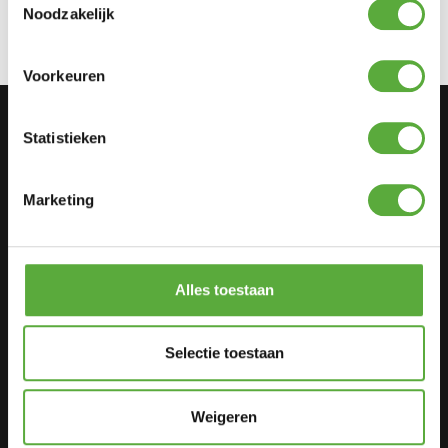
Noodzakelijk
Voorkeuren
Categorieën
Statistieken
Tuinmeubelen
Kamperen
Marketing
Barbecues
Woon accessoires
Alles toestaan
Klantenservice
Selectie toestaan
Bestellen
Betaalmethodes
Weigeren
Verzenden & afhalen
Veelgestelde vragen