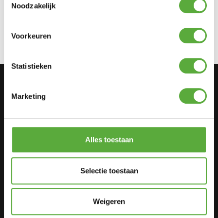
Noodzakelijk
AANMELDEN
Voorkeuren
Statistieken
Categorieën
Marketing
Tuinmeubelen
Kamperen
Barbecues
Alles toestaan
Woon accessoires
Selectie toestaan
Klantenservice
Weigeren
Bestellen