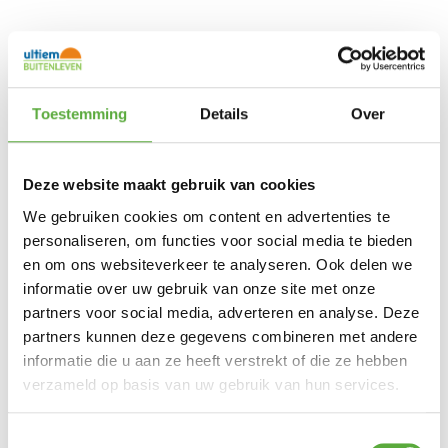
Reich Mengkraan Chroom
Toestemming
Details
Over
Keramik Vector E5
€
109,95
Deze website maakt gebruik van cookies
Je hebt nog geen product bekeken.
We gebruiken cookies om content en advertenties te
personaliseren, om functies voor social media te bieden
en om ons websiteverkeer te analyseren. Ook delen we
informatie over uw gebruik van onze site met onze
partners voor social media, adverteren en analyse. Deze
Meld je aan voor onze nieuwsbrief
partners kunnen deze gegevens combineren met andere
informatie die u aan ze heeft verstrekt of die ze hebben
Exclusieve aanbiedingen, nieuws en advies elke maand in
verzameld op basis van uw gebruik van hun services.
jouw mailbox.
Toestemmingsselectie