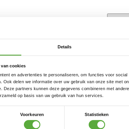
–
Pablo bijzet tuintafel 50cm rond
Details
wit
€
149,00
 van cookies
ent en advertenties te personaliseren, om functies voor social
n.
. Ook delen we informatie over uw gebruik van onze site met on
e. Deze partners kunnen deze gegevens combineren met andere i
erzameld op basis van uw gebruik van hun services.
 nieuwsbrief
Voorkeuren
Statistieken
euws en advies elke maand in jouw mailbox.