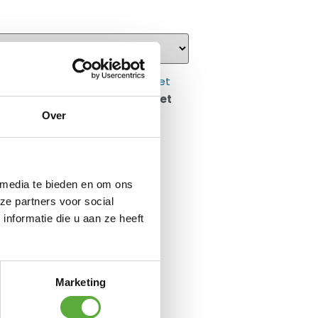
Melrose 4-delige loungeset
Over
€
1.699,00
€
1.399,00
 media te bieden en om ons
ze partners voor social
nformatie die u aan ze heeft
Marketing