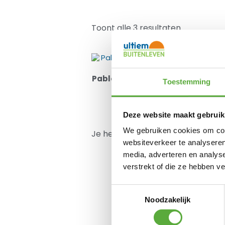
Toont alle 3 resultaten
Pablo bijzet tuintafel 70cm rond 
Toestemming
wit
€
199,00
Deze website maakt gebruik
We gebruiken cookies om cont
Je hebt nog geen product bekeke
websiteverkeer te analyseren
media, adverteren en analys
verstrekt of die ze hebben v
Meld je aan voor onze
Toestemmingsselectie
Noodzakelijk
Exclusieve aanbiedingen, ni