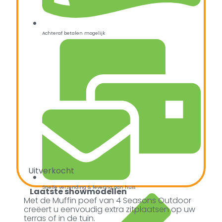
Achteraf betalen mogelijk
Uitverkocht
Snelle verzending & levering aan huis
Laatste showmodellen
Met de Muffin poef van 4 Seasons Outdoor
creëert u eenvoudig extra zitplaatsen op uw
terras of in de tuin.