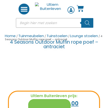
Woon accessoires
Home
Tuinmeubelen
Tuinstoelen
Lounge stoelen
/
/
/
/ 4
Seasons Outdoor Muffin rope poef – antraciet
4 Seasons Outdoor Muffin rope poef –
antraciet
Ultiem Buitenleven prijs:
€
249,00
€
149,00