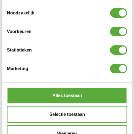
Toestemmingsselectie
Noodzakelijk
Gratis verzending vanaf €250,-*
Achteraf betalen mogelijk
Kopersbescherming met Trusted Shops
Voorkeuren
GERELATEERDE PRODUCTEN
Statistieken
Marketing
Alles toestaan
Selectie toestaan
Zitkussen universeel 50x50cm
Kussentas Platinum
– Panama Licht Grijs
Aerocover 125x32xH50cm
€
19,95
€
32,95
Weigeren