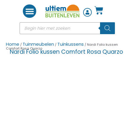
Woon accessoires
Home
Tuinmeubelen
Tuinkussens
/
/
/ Nardi Folio kussen
Comfort Rosa Quarzo
Nardi Folio kussen Comfort Rosa Quarzo