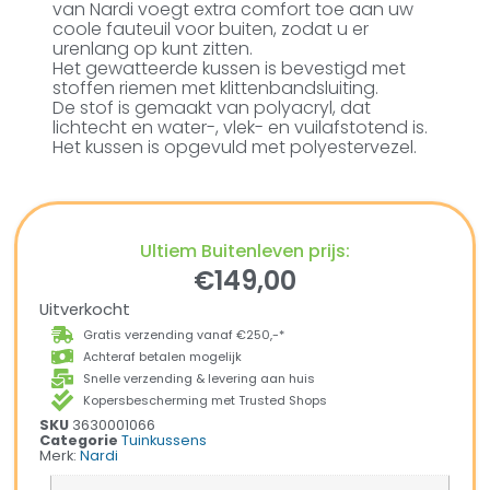
van Nardi voegt extra comfort toe aan uw
coole fauteuil voor buiten, zodat u er
urenlang op kunt zitten.
Het gewatteerde kussen is bevestigd met
stoffen riemen met klittenbandsluiting.
De stof is gemaakt van polyacryl, dat
lichtecht en water-, vlek- en vuilafstotend is.
Het kussen is opgevuld met polyestervezel.
Ultiem Buitenleven prijs:
€
149,00
Uitverkocht
Gratis verzending vanaf €250,-*
Achteraf betalen mogelijk
Snelle verzending & levering aan huis
Kopersbescherming met Trusted Shops
SKU
3630001066
Categorie
Tuinkussens
Merk:
Nardi