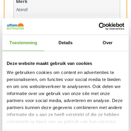
Merk
Nardi
Kleur
Roze
Materiaal
Toestemming
Details
Over
Acryl
Breedte
Deze website maakt gebruik van cookies
86 cm
We gebruiken cookies om content en advertenties te
Diepte
personaliseren, om functies voor social media te bieden
126,5 cm
en om ons websiteverkeer te analyseren. Ook delen we
informatie over uw gebruik van onze site met onze
SKU
partners voor social media, adverteren en analyse. Deze
3630001066
partners kunnen deze gegevens combineren met andere
informatie die u aan ze heeft verstrekt of die ze hebben
verzameld op basis van uw gebruik van hun services.