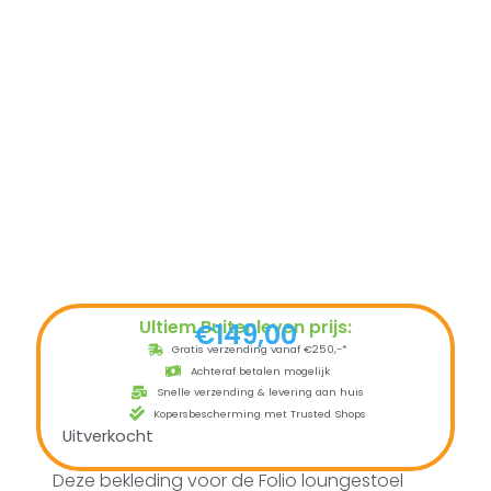
Ultiem Buitenleven prijs:
€
149,00
Gratis verzending vanaf €250,-*
Achteraf betalen mogelijk
Snelle verzending & levering aan huis
Kopersbescherming met Trusted Shops
Uitverkocht
Deze bekleding voor de Folio loungestoel