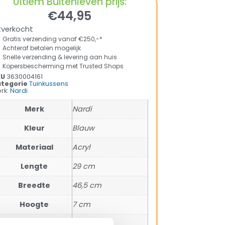
Ultiem Buitenleven prijs:
€
44,95
tverkocht
Gratis verzending vanaf €250,-*
Achteraf betalen mogelijk
Snelle verzending & levering aan huis
Kopersbescherming met Trusted Shops
KU
3630004161
tegorie
Tuinkussens
rk:
Nardi
Merk
Nardi
Kleur
Blauw
Materiaal
Acryl
Lengte
29 cm
Breedte
46,5 cm
Hoogte
7 cm
SKU
3630004161