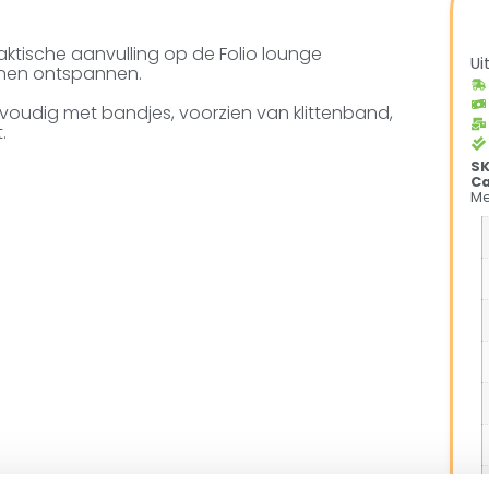
aktische aanvulling op de Folio lounge
Ui
nnen ontspannen.
envoudig met bandjes, voorzien van klittenband,
.
S
Ca
Me