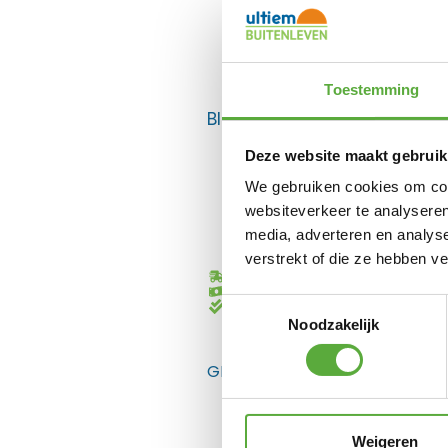
Toestemming
BIJPASSENDE ACCESSOIRES E
Deze website maakt gebruik
We gebruiken cookies om cont
websiteverkeer te analyseren
media, adverteren en analys
verstrekt of die ze hebben v
Gratis verzending vanaf €250,-*
Achteraf betalen mogelijk
Toestemmingsselectie
Kopersbescherming met Trusted
Noodzakelijk
GERELATEERDE PRODUCTEN
Weigeren