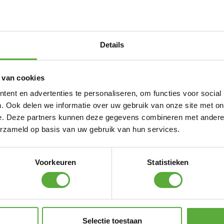
Details
N ALTERNATIEVE PRODUCTEN
 van cookies
Nardi Folio lounge tuinstoel – Antraciet
ent en advertenties te personaliseren, om functies voor social
. Ook delen we informatie over uw gebruik van onze site met on
€
179,00
e. Deze partners kunnen deze gegevens combineren met andere i
erzameld op basis van uw gebruik van hun services.
 Shops
Voorkeuren
Statistieken
Hartman Delphine zitkussen – Havana Jute
Selectie toestaan