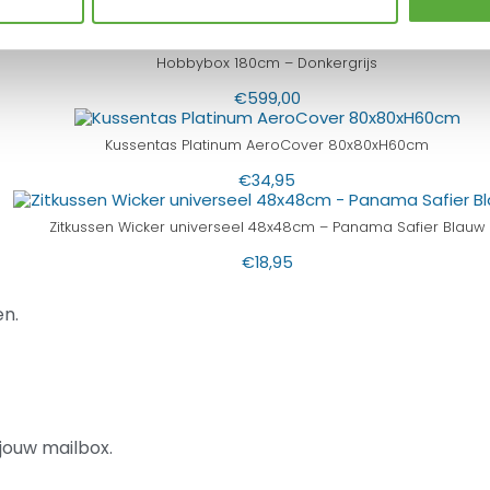
€
19,95
Hobbybox 180cm – Donkergrijs
€
599,00
Kussentas Platinum AeroCover 80x80xH60cm
€
34,95
Zitkussen Wicker universeel 48x48cm – Panama Safier Blauw
€
18,95
n.
jouw mailbox.