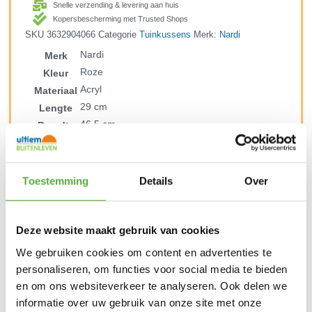
Snelle verzending & levering aan huis
Kopersbescherming met Trusted Shops
SKU
3632904066
Categorie
Tuinkussens
Merk:
Nardi
Nardi
Merk
Roze
Kleur
Acryl
Materiaal
29 cm
Lengte
46,5 cm
Breedte
7 cm
Hoogte
3632904066
SKU
8010352628359
EAN
Toestemming
Details
Over
Deze website maakt gebruik van cookies
BIJPASSENDE ACCESSOIRES EN ALTERNATIEVE
We gebruiken cookies om content en advertenties te
PRODUCTEN
personaliseren, om functies voor social media te bieden
en om ons websiteverkeer te analyseren. Ook delen we
informatie over uw gebruik van onze site met onze
Nardi Net Lounge stoel – Corallo