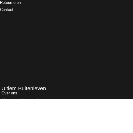
Retourneren
Contact
Ultiem Buitenleven
Over ons
Algemene Voorwaarden
Duurzaamheid
Privacy
Instagram
Facebook