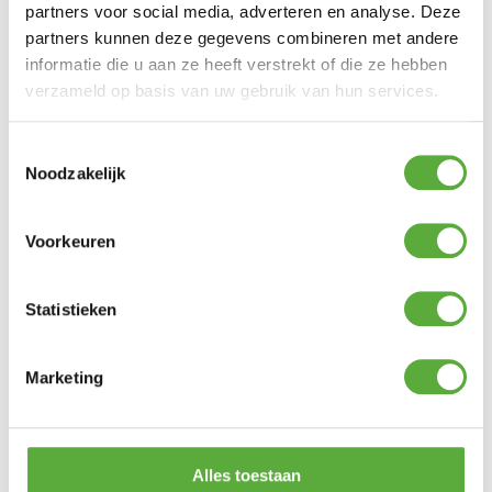
partners voor social media, adverteren en analyse. Deze
€
159,00
partners kunnen deze gegevens combineren met andere
informatie die u aan ze heeft verstrekt of die ze hebben
Gratis verzending vanaf €250,-*
verzameld op basis van uw gebruik van hun services.
Achteraf betalen mogelijk
Kopersbescherming met Trusted Shops
Toestemmingsselectie
GERELATEERDE PRODUCTEN
Noodzakelijk
Voorkeuren
Zitkussen universeel 50x50cm – Panama Safier Blauw
€
19,95
Statistieken
Kussentas Platinum AeroCover 200x75xH60cm
€
64,95
Marketing
Tuinbank kussen 150x48cm – Panama Grijs
€
44,95
Alles toestaan