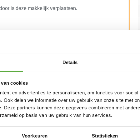
rdoor is deze makkelijk verplaatsen.
 EN ALTERNATIEVE PRODUCTEN
Details
Nardi NET bijzet tafel 40x40cm – Tortora
 van cookies
€
55,00
ent en advertenties te personaliseren, om functies voor social
. Ook delen we informatie over uw gebruik van onze site met on
Nardi Tiberina stapelbare tuinstoel – Tortora
e. Deze partners kunnen deze gegevens combineren met andere i
erzameld op basis van uw gebruik van hun services.
€
99,00
Nardi Net stapel tuinstoel – Tortora
Voorkeuren
Statistieken