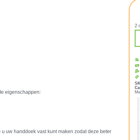
2 
S
Ca
nde eigenschappen:
Me
e u uw handdoek vast kunt maken zodat deze beter