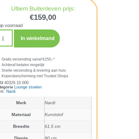
Ultiem Buitenleven prijs:
€
159,00
op voorraad
In winkelmand
Gratis verzending vanaf €250,-*
Achteraf betalen mogelijk
Snelle verzending & levering aan huis
Kopersbescherming met Trusted Shops
KU
40329.10.000
tegorie
Lounge stoelen
rk:
Nardi
Merk
Nardi
Materiaal
Kunststof
Breedte
61,5 cm
Diepte
90 cm