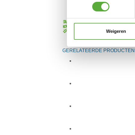
Gratis verzending vanaf €250,-*
Achteraf betalen mogelijk
Kopersbescherming met Trusted Sho
Weigeren
GERELATEERDE PRODUCTEN