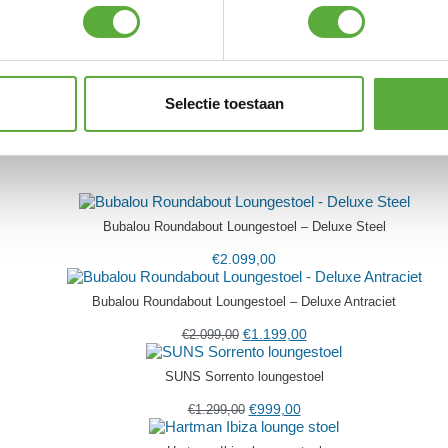
€
109,00
ps
Selectie toestaan
Bubalou Roundabout Loungestoel – Deluxe Steel
€
2.099,00
Bubalou Roundabout Loungestoel – Deluxe Antraciet
€
1.199,00
€
2.099,00
SUNS Sorrento loungestoel
€
999,00
€
1.299,00