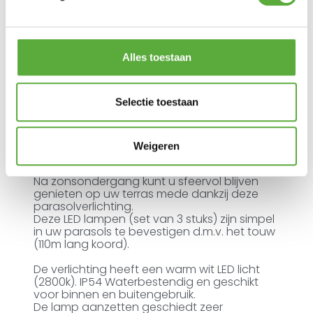
Ultiem Buitenleven prijs:
€
54,95
Gratis verzending vanaf €250,-*
Achteraf betalen mogelijk
Alles toestaan
Snelle verzending & levering aan huis
Kopersbescherming met Trusted Shops
2 op voorraad
Selectie toestaan
In winkelmand
Weigeren
Na zonsondergang kunt u sfeervol blijven
genieten op uw terras mede dankzij deze
parasolverlichting.
Deze LED lampen (set van 3 stuks) zijn simpel
in uw parasols te bevestigen d.m.v. het touw
(110m lang koord).
De verlichting heeft een warm wit LED licht
(2800k). IP54 Waterbestendig en geschikt
voor binnen en buitengebruik.
De lamp aanzetten geschiedt zeer