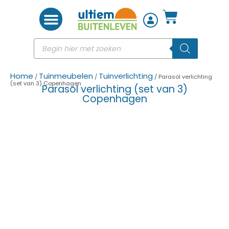
Woon accessoires
Home
Tuinmeubelen
Tuinverlichting
/
/
/ Parasol verlichting
(set van 3) Copenhagen
Parasol verlichting (set van 3)
Copenhagen