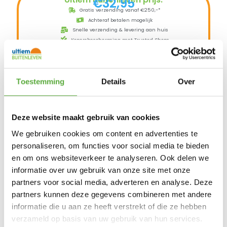
€
32,95
Gratis verzending vanaf €250,-*
Achteraf betalen mogelijk
Snelle verzending & levering aan huis
Kopersbescherming met Trusted Shops
14 op voorraad
In winkelmand
Toestemming
Details
Over
Je parasol is een waardevolle aanwinst in je
Deze website maakt gebruik van cookies
tuin. Hij biedt schaduw op zonnige dagen en
zorgt voor een comfortabele plek om te
We gebruiken cookies om content en advertenties te
ontspannen. Maar wat als het weer
personaliseren, om functies voor social media te bieden
omslaat? Een parasol kan beschadigd raken
en om ons websiteverkeer te analyseren. Ook delen we
door regen, wind, UV-straling en vuil. Daarom
is een goede beschermhoes onmisbaar.
informatie over uw gebruik van onze site met onze
partners voor social media, adverteren en analyse. Deze
Ademende parasolhoes geschikt voor
partners kunnen deze gegevens combineren met andere
middenstokparasols ≤ Ø 4,0m rond en ≤
2,75×2,75m vierkant. Handige ingenaaide
informatie die u aan ze heeft verstrekt of die ze hebben
stok om uw parasolhoes makkelijk over de
verzameld op basis van uw gebruik van hun services.
parasol te plaatsen zonder een trap te