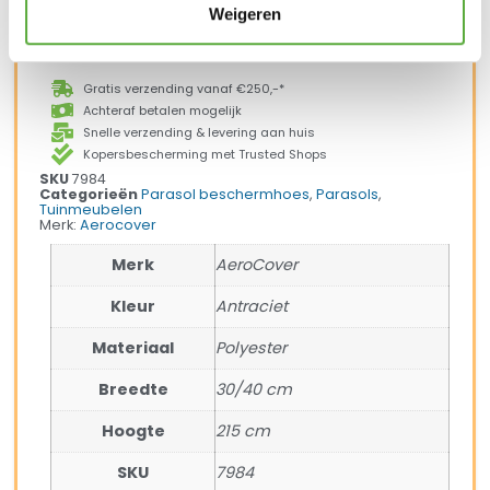
In winkelmand
Weigeren
Gratis verzending vanaf €250,-*
Achteraf betalen mogelijk
Snelle verzending & levering aan huis
Kopersbescherming met Trusted Shops
SKU
7984
Categorieën
Parasol beschermhoes
,
Parasols
,
Tuinmeubelen
Merk:
Aerocover
Merk
AeroCover
Kleur
Antraciet
Materiaal
Polyester
Breedte
30/40 cm
Hoogte
215 cm
SKU
7984