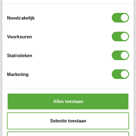
gebruiken.
Toestemmingsselectie
Platinum AeroCover parasolhoezen zijn
Noodzakelijk
ademend, waterbestendig, reduceren
condensvorming en gaan schimmelvorming
tegen.
Voorkeuren
De stof heeft een hoge kleurechtheid dankzij
de door en door geverfde vezels.
Statistieken
Een Platinum AeroCover beschermhoes
verlengt de levensduur van uw parasol.
Platinum AeroCover stoffen zijn 100%
Marketing
waterdicht, de naden zijn, net als elke ander
hoes, spatwaterdicht.
Alles toestaan
Ultiem Buitenleven prijs:
€
32,95
Selectie toestaan
14 op voorraad