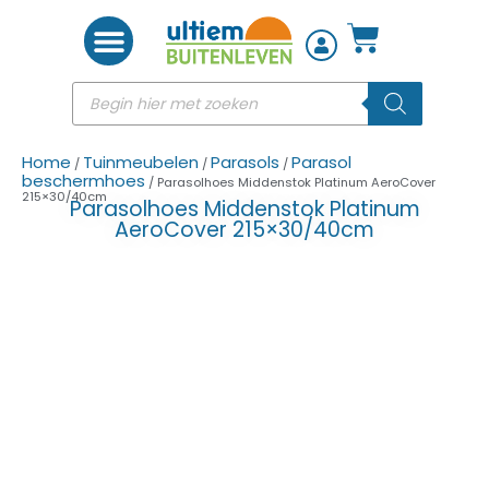
Woon accessoires
Home
Tuinmeubelen
Parasols
Parasol
/
/
/
beschermhoes
/ Parasolhoes Middenstok Platinum AeroCover
215×30/40cm
Parasolhoes Middenstok Platinum
AeroCover 215×30/40cm