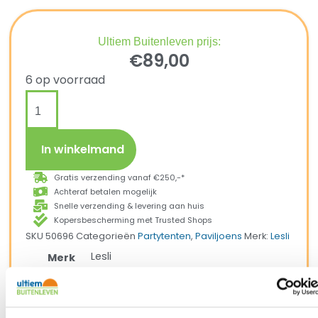
Ultiem Buitenleven prijs:
€
89,00
6 op voorraad
In winkelmand
Gratis verzending vanaf €250,-*
Achteraf betalen mogelijk
Snelle verzending & levering aan huis
Kopersbescherming met Trusted Shops
SKU
50696
Categorieën
Partytenten
,
Paviljoens
Merk:
Lesli
Lesli
Merk
Grijs
Kleur
Polyester
Materiaal
Vierkant
Vorm