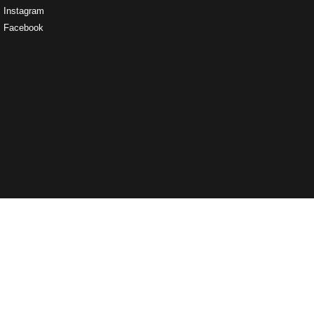
Instagram
Facebook
Copyright © 1955 - 2025 Ultiem
Buitenleven - Mazzelshop Exploitatie
BV