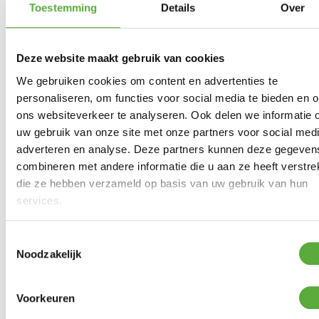
Toestemming
Details
Over
300 cm
Lengte
300 cm
Breedte
50696
SKU
Deze website maakt gebruik van cookies
We gebruiken cookies om content en advertenties te
personaliseren, om functies voor social media te bieden en 
ons websiteverkeer te analyseren. Ook delen we informatie 
Gratis verzending vanaf €250,-*
uw gebruik van onze site met onze partners voor social medi
Achteraf betalen mogelijk
adverteren en analyse. Deze partners kunnen deze gegeven
Kopersbescherming met Trusted Shops
combineren met andere informatie die u aan ze heeft verstrek
die ze hebben verzameld op basis van uw gebruik van hun
GERELATEERDE PRODUCTEN
services.
Toestemmingsselectie
Paviljoendak Taupe voor Yasumi paviljoen 300x300cm
Noodzakelijk
€
89,00
Voorkeuren
Paviljoen Yasumi 3×3 Meter Taupe