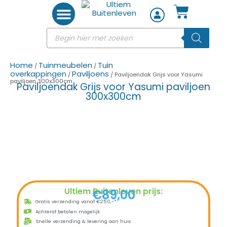
Woon accessoires
Home
Tuinmeubelen
Tuin
/
/
overkappingen
Paviljoens
/
/ Paviljoendak Grijs voor Yasumi
paviljoen 300x300cm
Paviljoendak Grijs voor Yasumi paviljoen
300x300cm
Ultiem Buitenleven prijs:
€
89,00
Gratis verzending vanaf €250,-*
Achteraf betalen mogelijk
Snelle verzending & levering aan huis