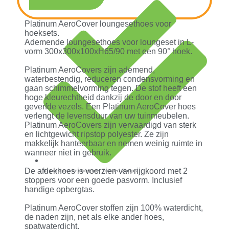
Platinum AeroCover loungesethoes voor
hoeksets.
Ademende loungesethoes voor loungeset in L-
vorm 300x300x100xH65/90 met een 90° hoek.
Platinum AeroCovers zijn ademend,
waterbestendig, reduceren condensvorming en
gaan schimmelvorming tegen. De stof heeft een
hoge kleurechtheid dankzij de door en door
geverfde vezels. Een Platinum AeroCover hoes
verlengt de levensduur van uw tuinmeubelen.
Platinum AeroCovers zijn vervaardigd van sterk
en lichtgewicht ripstop polyester. Ze zijn
makkelijk hanteerbaar en nemen weinig ruimte in
wanneer niet in gebruik.
De afdekhoes is voorzien van rijgkoord met 2
Kopersbescherming met Trusted Shops
stoppers voor een goede pasvorm. Inclusief
handige opbergtas.
Platinum AeroCover stoffen zijn 100% waterdicht,
de naden zijn, net als elke ander hoes,
spatwaterdicht.