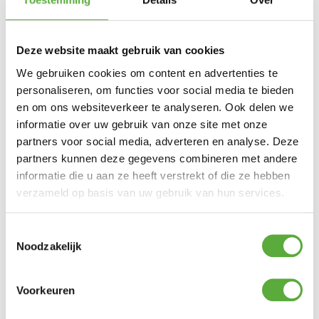
Deze website maakt gebruik van cookies
We gebruiken cookies om content en advertenties te
personaliseren, om functies voor social media te bieden
en om ons websiteverkeer te analyseren. Ook delen we
Kopersbescherming met Trusted Shops
informatie over uw gebruik van onze site met onze
SKU
8022
Categorie
Tuinmeubelhoezen
Merk:
Aerocover
partners voor social media, adverteren en analyse. Deze
partners kunnen deze gegevens combineren met andere
Merk
Platinum
informatie die u aan ze heeft verstrekt of die ze hebben
Kleur
Antraciet
verzameld op basis van uw gebruik van hun services.
Materiaal
Polyester
Toestemmingsselectie
Lengte
Noodzakelijk
300 cm
Breedte
300 cm
Voorkeuren
Diepte
100 cm