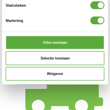
Hoogte
65/90 cm
Statistieken
SKU
8022
Marketing
EAN
8721077131740
Alles toestaan
Selectie toestaan
Weigeren