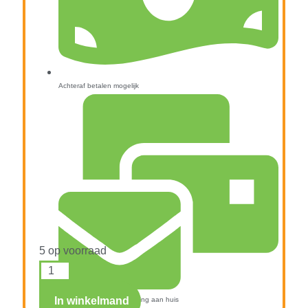
Achteraf betalen mogelijk
5 op voorraad
In winkelmand
Snelle verzending & levering aan huis