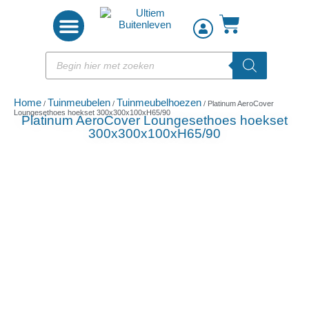
Woon accessoires
Home
Tuinmeubelen
Tuinmeubelhoezen
/
/
/ Platinum AeroCover
Loungesethoes hoekset 300x300x100xH65/90
Platinum AeroCover Loungesethoes hoekset
300x300x100xH65/90