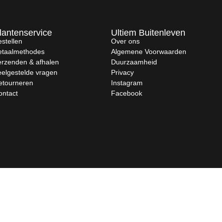
lantenservice
Ultiem Buitenleven
stellen
Over ons
etaalmethodes
Algemene Voorwaarden
erzenden & afhalen
Duurzaamheid
eelgestelde vragen
Privacy
etourneren
Instagram
ontact
Facebook