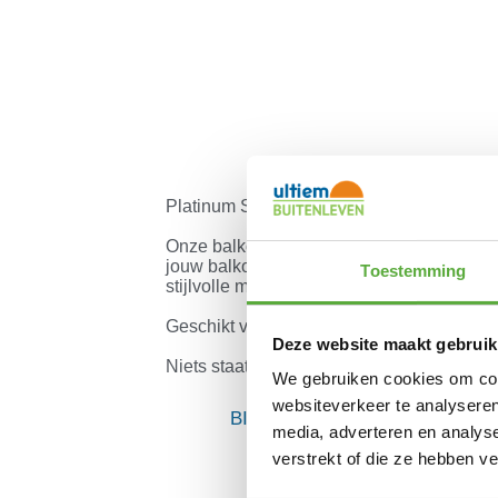
Platinum Sun & Shade balkonklem.
Onze balkonklemmen zijn de ideale oplos
jouw balkon. Praktisch en aantrekkelijk,
Toestemming
stijlvolle manier van het zonnetje te kunn
Geschikt voor horizontale platte relings.
Deze website maakt gebruik
Niets staat in de weg om te kunnen genie
We gebruiken cookies om cont
websiteverkeer te analyseren
BIJPASSENDE ACCESSOIRES
media, adverteren en analys
verstrekt of die ze hebben v