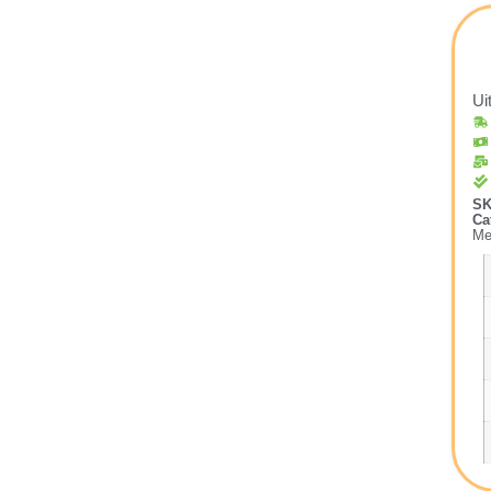
Ui
S
Ca
Me