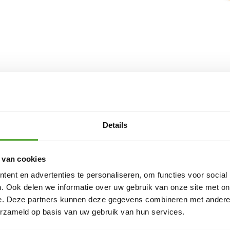
sing voor het moeiteloos creëren van schaduw op
 maken ze het mogelijk om op een eenvoudige en
Details
en genieten!
 van cookies
ten van het mooie weer.
ent en advertenties te personaliseren, om functies voor social
. Ook delen we informatie over uw gebruik van onze site met on
 EN ALTERNATIEVE PRODUCTEN
e. Deze partners kunnen deze gegevens combineren met andere i
erzameld op basis van uw gebruik van hun services.
Platinum Sun & Shade balkonklem verticale ronde r