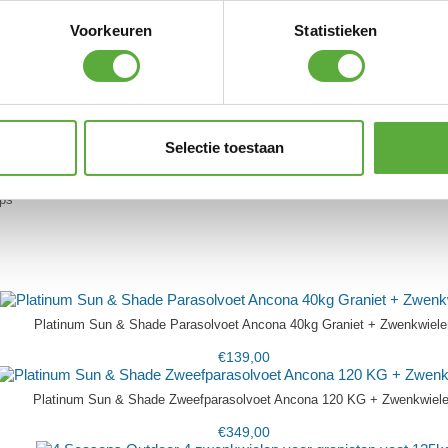
€
39,95
Voorkeuren
Statistieken
latinum Sun & Shade balkonklem top reling 98 –
€
39,95
Selectie toestaan
ps
Platinum Sun & Shade Parasolvoet Ancona 40kg Graniet + Zwenkwiele
€
139,00
Platinum Sun & Shade Zweefparasolvoet Ancona 120 KG + Zwenkwiel
€
349,00