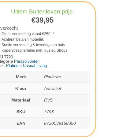
Ultiem Buitenleven prijs:
€
39,95
tverkocht
Gratis verzending vanaf €250,-*
Achteraf betalen mogelijk
Snelle verzending & levering aan huis
Kopersbescherming met Trusted Shops
KU
7793
tegorie
Parasolvoeten
rk:
Platinum Casual Living
Merk
Platinum
Kleur
Antraciet
Materiaal
RVS
SKU
7793
EAN
8720039168350