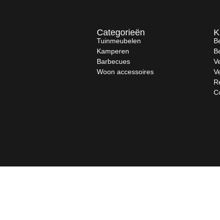
Categorieën
K
Tuinmeubelen
Be
Kamperen
B
Barbecues
V
Woon accessoires
V
R
C