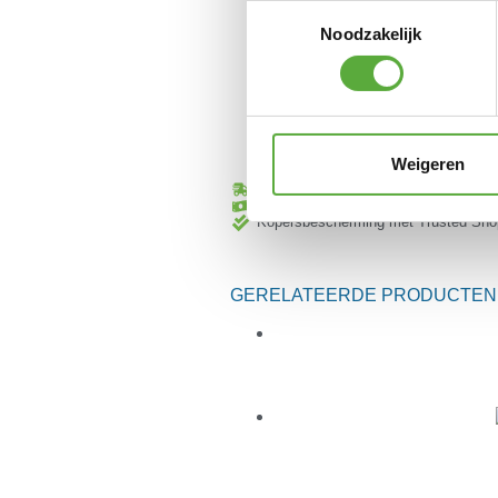
Toestemmingsselectie
Noodzakelijk
P
Weigeren
Gratis verzending vanaf €250,-*
Achteraf betalen mogelijk
Kopersbescherming met Trusted Sho
GERELATEERDE PRODUCTEN