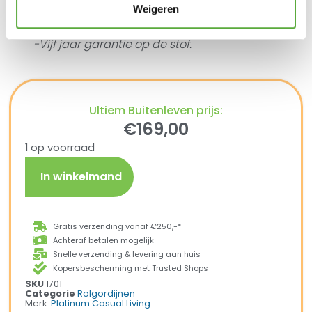
het kozijn of de pergola.
Weigeren
-Uitstekend te combineren met de Platinum
Sun & Shade pergola of het flex frame.
-Vijf jaar garantie op de stof.
Ultiem Buitenleven prijs:
€
169,00
1 op voorraad
In winkelmand
Gratis verzending vanaf €250,-*
Achteraf betalen mogelijk
Snelle verzending & levering aan huis
Kopersbescherming met Trusted Shops
SKU
1701
Categorie
Rolgordijnen
Merk:
Platinum Casual Living