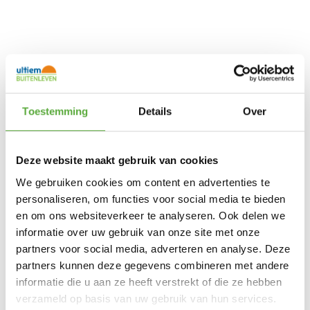
Toestemming
Details
Over
Deze website maakt gebruik van cookies
We gebruiken cookies om content en advertenties te
personaliseren, om functies voor social media te bieden
en om ons websiteverkeer te analyseren. Ook delen we
informatie over uw gebruik van onze site met onze
partners voor social media, adverteren en analyse. Deze
partners kunnen deze gegevens combineren met andere
Ultiem Buitenleven prijs:
€
169,00
informatie die u aan ze heeft verstrekt of die ze hebben
Gratis verzending vanaf €250,-*
Achteraf betalen mogelijk
verzameld op basis van uw gebruik van hun services.
Snelle verzending & levering aan huis