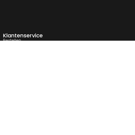
Klantenservice
Bestellen
Betaalmethodes
Verzenden & afhalen
Veelgestelde vragen
Retourneren
Contact