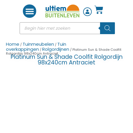
Woon accessoires
Home
Tuinmeubelen
Tuin
/
/
overkappingen
Rolgordijnen
/
/ Platinum Sun & Shade Coolfit
Rolgordijn 98x240cm Antraciet
Platinum Sun & Shade Coolfit Rolgordijn
98x240cm Antraciet