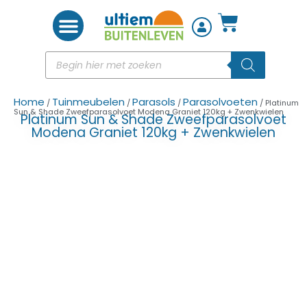
Woon accessoires
Home
Tuinmeubelen
Parasols
Parasolvoeten
/
/
/
/ Platinum
Sun & Shade Zweefparasolvoet Modena Graniet 120kg + Zwenkwielen
Platinum Sun & Shade Zweefparasolvoet
Modena Graniet 120kg + Zwenkwielen