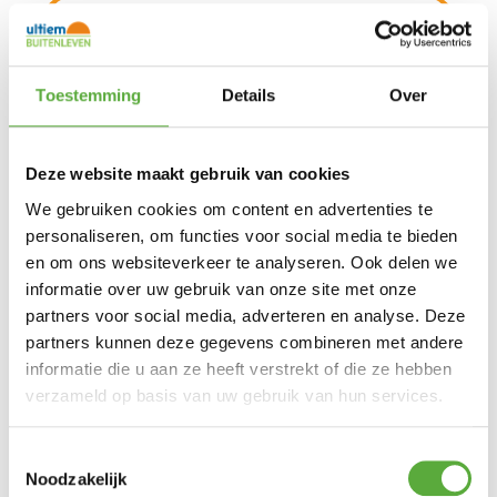
Ultiem Buitenleven prijs:
€
349,00
Gratis verzending vanaf €250,-*
Achteraf betalen mogelijk
Snelle verzending & levering aan huis
Toestemming
Details
Over
Kopersbescherming met Trusted Shops
Uitverkocht
Parasolvoet voor zweefparasols Modena
Deze website maakt gebruik van cookies
120kg van Platinum. Zwart gepolijst
graniet. Deze parasolvoet is makkelijk
We gebruiken cookies om content en advertenties te
verplaatsbaar door zwenkwielen.
personaliseren, om functies voor social media te bieden
Parasolvoet voor zweefparasols Modena
en om ons websiteverkeer te analyseren. Ook delen we
120kg van Platinum.
Voorzien van zwenkwielen met rem
informatie over uw gebruik van onze site met onze
waardoor de parasolvoet makkelijk te
partners voor social media, adverteren en analyse. Deze
verplaatsen is.
partners kunnen deze gegevens combineren met andere
Deze natuurstenen parasolvoet is
vervaardigd van speciaal geselecteerd
informatie die u aan ze heeft verstrekt of die ze hebben
graniet en zwart gepolijst.
verzameld op basis van uw gebruik van hun services.
Geschikt voor o.a. Platinum zweefparasols
Challenger, Solarflex, Deltawing en Falcon en
Garden Impressions zweefparasols Hawaii.
Toestemmingsselectie
Noodzakelijk
Hart tot hart afstand van de boorgaten is