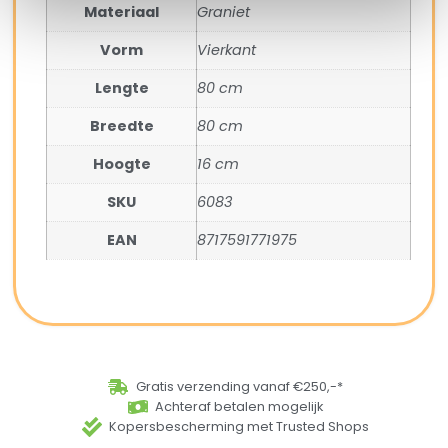
Materiaal
Graniet
Vorm
Vierkant
Lengte
80 cm
Breedte
80 cm
Hoogte
16 cm
SKU
6083
EAN
8717591771975
Gratis verzending vanaf €250,-*
Achteraf betalen mogelijk
Kopersbescherming met Trusted Shops