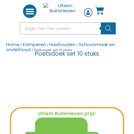
Woon accessoires
Home
Kamperen
Huishouden
Schoonmaak en
/
/
/
onderhoud
/ Poetsdoek set 10 stuks
Poetsdoek set 10 stuks
Ultiem Buitenleven prijs:
€
6,99