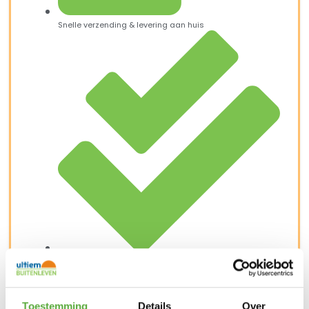
Snelle verzending & levering aan huis
Kopersbescherming met Trusted Shops
SKU
56000017
Categorieën
Caravan- en auto
accessoires
,
Huishouden
,
Kamperen
,
Schoonmaak en
onderhoud
Merk:
123 Products
Toestemming
Details
Over