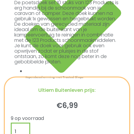
De poetsdoek set 10 stuks van 123 Products is
erg handig bij de schoonmaak van je
caravan of camper. Deze doek kunnen na
gebruik 1x gewassen en hergebruikt worden.
De doeken van gerecycled materiaal zijn
ideaal om de buitenkant van je
kampeervoertuig te reinigen in combinatie
met de 123 Products schoonmaakmiddelen.
Je kunt de doek voor gebruik ook even
opwrijven zodat er pluisjes in de stof
ontstaan, zo komt deze nog beter in de
gebobbelde platen.
Kopersbescherming met Trusted Shops
Ultiem Buitenleven prijs:
€
6,99
9 op voorraad