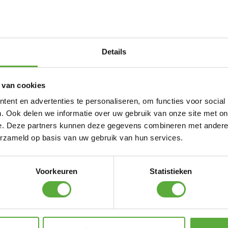
ake in het formaat 80cm x 210cm is een stevige
enstof van Polycotton en binnenstof van zacht katoen
 meeste vormen van kamperen. Door het gebruik van
Details
ale warmte isolatie tot 8 graden gegarandeerd. De
n veerkrachtig. De slaapzak weegt zo'n 1,7kg.
 van cookies
or extra ventilatie. Tevens is deze slaapzak met een
r. Zo kun je deze eenvoudig vergroten tot een 2-
ent en advertenties te personaliseren, om functies voor social
use slaapzak is in verschillende kleuren
. Ook delen we informatie over uw gebruik van onze site met on
e. Deze partners kunnen deze gegevens combineren met andere i
erzameld op basis van uw gebruik van hun services.
ps
Voorkeuren
Statistieken