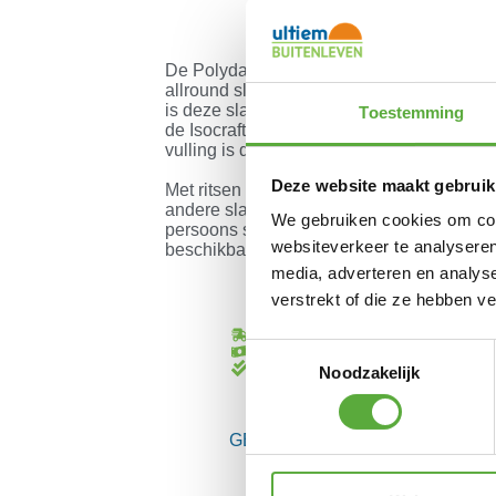
De Polydaun Beach house slaapzak Blue L
allround slaapzak. Met een slijtvaste buit
is deze slaapzak prima geschikt voor de
Toestemming
de Isocraft®-kunstvezelvulling is een ide
vulling is door zijn open structuur licht e
Deze website maakt gebruik
Met ritsen aan beide zijden is er ruimte vo
andere slaapzak uit deze serie aanritsbaa
We gebruiken cookies om cont
persoons slaapzak. De Polydaun Beach ho
websiteverkeer te analyseren
beschikbaar.
media, adverteren en analys
verstrekt of die ze hebben v
Gratis verzending vanaf €250,-*
Toestemmingsselectie
Achteraf betalen mogelijk
Kopersbescherming met Trusted Sho
Noodzakelijk
GERELATEERDE PRODUCTEN