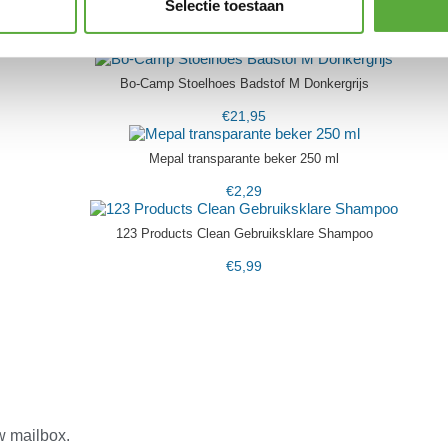
Selectie toestaan
Mepal Kom Bacic 200 ml Ocean Blue
€
2,49
Bo-Camp Stoelhoes Badstof M Donkergrijs
€
21,95
Mepal transparante beker 250 ml
€
2,29
123 Products Clean Gebruiksklare Shampoo
€
5,99
w mailbox.