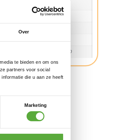
Materiaal 2
Polycotton
Lengte
210 cm
Breedte
80 cm
Over
Draaggewicht
1740 gram
SKU
OPBE310700
 media te bieden en om ons
ze partners voor social
nformatie die u aan ze heeft
Marketing