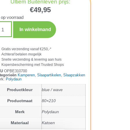
Ultiem Buitenleven prijs:
€
49,95
 op voorraad
In winkelmand
Gratis verzending vanaf €250,-*
Achteraf betalen mogelijk
Snelle verzending & levering aan huis
Kopersbescherming met Trusted Shops
KU
OPBE310700
tegorieën
Kamperen
,
Slaapartikelen
,
Slaapzakken
rk:
Polydaun
Productkleur
blue / wave
Productmaat
80×210
Merk
Polydaun
Materiaal
Katoen