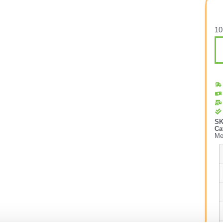
10
S
Ca
Me