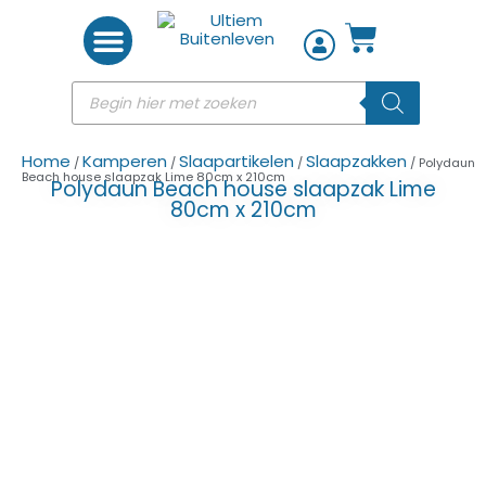
Woon accessoires
Home
Kamperen
Slaapartikelen
Slaapzakken
/
/
/
/ Polydaun
Beach house slaapzak Lime 80cm x 210cm
Polydaun Beach house slaapzak Lime
80cm x 210cm