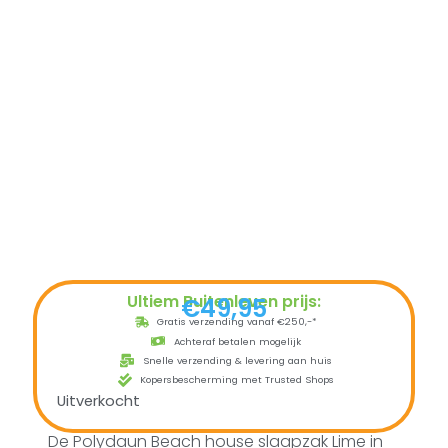
Ultiem Buitenleven prijs:
€
49,95
Gratis verzending vanaf €250,-*
Achteraf betalen mogelijk
Snelle verzending & levering aan huis
Kopersbescherming met Trusted Shops
Uitverkocht
De Polydaun Beach house slaapzak Lime in