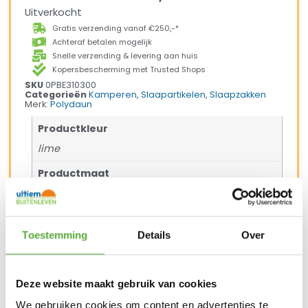
Uitverkocht
Gratis verzending vanaf €250,-*
Achteraf betalen mogelijk
Snelle verzending & levering aan huis
Kopersbescherming met Trusted Shops
SKU
0PBE310300
Categorieën
Kamperen
,
Slaapartikelen
,
Slaapzakken
Merk:
Polydaun
Productkleur
lime
Productmaat
80×210
Merk
Toestemming
Details
Over
Polydaun
Materiaal
Katoen
Deze website maakt gebruik van cookies
We gebruiken cookies om content en advertenties te
Materiaal 2