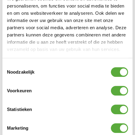
personaliseren, om functies voor social media te bieden
Polycotton
en om ons websiteverkeer te analyseren. Ook delen we
Lengte
informatie over uw gebruik van onze site met onze
210 cm
partners voor social media, adverteren en analyse. Deze
partners kunnen deze gegevens combineren met andere
Breedte
informatie die u aan ze heeft verstrekt of die ze hebben
80 cm
verzameld op basis van uw gebruik van hun services.
Draaggewicht
1740 gram
Toestemmingsselectie
Noodzakelijk
SKU
0PBE310300
Voorkeuren
Statistieken
Marketing
Gratis verzending vanaf €250,-*