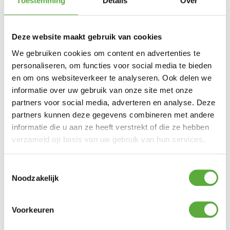
Toestemming
Details
Over
Deze website maakt gebruik van cookies
We gebruiken cookies om content en advertenties te
personaliseren, om functies voor social media te bieden
Ultiem Buitenleven prijs:
€
49,95
en om ons websiteverkeer te analyseren. Ook delen we
Gratis verzending vanaf €250,-*
informatie over uw gebruik van onze site met onze
Achteraf betalen mogelijk
partners voor social media, adverteren en analyse. Deze
Snelle verzending & levering aan huis
partners kunnen deze gegevens combineren met andere
Kopersbescherming met Trusted Shops
Uitverkocht
informatie die u aan ze heeft verstrekt of die ze hebben
verzameld op basis van uw gebruik van hun services.
De Polydaun Beach house slaapzak Turquise
Mint in het formaat 80cm x 210cm is een
stevige allround slaapzak. Met een slijtvaste
Toestemmingsselectie
buitenstof van Polycotton en binnenstof
Noodzakelijk
van zacht katoen is deze slaapzak prima
geschikt voor de meeste vormen van
kamperen. Door het gebruik van de
Voorkeuren
Isocraft®-kunstvezelvulling is een ideale
warmte isolatie tot 8 graden gegarandeerd.