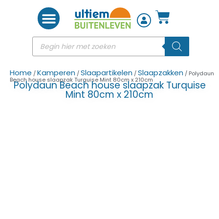
Woon accessoires
Home
Kamperen
Slaapartikelen
Slaapzakken
/
/
/
/ Polydaun
Beach house slaapzak Turquise Mint 80cm x 210cm
Polydaun Beach house slaapzak Turquise
Mint 80cm x 210cm