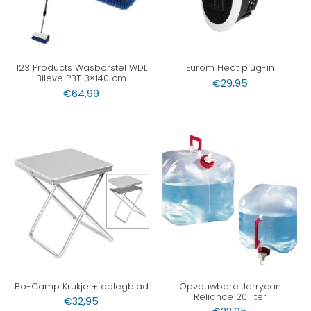
123 Products Wasborstel WDL
Eurom Heat plug-in
Bileve PBT 3×140 cm
€
29,95
€
64,99
Bo-Camp Krukje + oplegblad
Opvouwbare Jerrycan
Reliance 20 liter
€
32,95