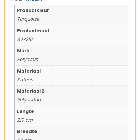
Productkleur
Turquoise
Productmaat
80×210
Merk
Polydaun
Materiaal
Katoen
Materiaal 2
Polycotton
Lengte
210 cm
Breedte